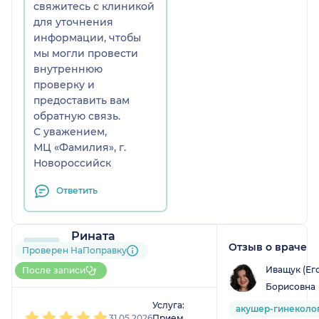
свяжитесь с клиникой
для уточнения
информации, чтобы
мы могли провести
внутреннюю
проверку и
предоставить вам
обратную связь.
С уважением,
МЦ «Фамилия», г.
Новороссийск
Ответить
Рината
Отзыв о враче
1 отзыв
Проверен НаПоправку
До 5 записей через
Иващук (Ег
После записи
НаПоправку
Борисовна
1
2
3
4
5
Услуга:
акушер-гинеколо
31.05.2026
Прием