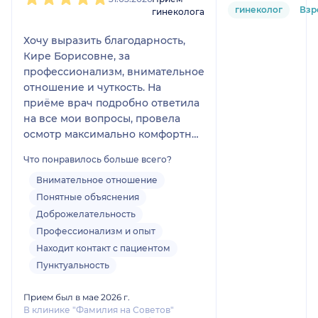
гинеколог
Взр
гинеколога
Хочу выразить благодарность,
Кире Борисовне, за
профессионализм, внимательное
отношение и чуткость. На
приёме врач подробно ответила
на все мои вопросы, провела
осмотр максимально комфортно
и дала понятные рекомендации.
Что понравилось больше всего?
Очень приятно встретить
специалиста, который не только
Внимательное отношение
обладает высокой
Понятные объяснения
квалификацией, но и умеет
Доброжелательность
поддержать пациента. Спасибо за
Профессионализм и опыт
заботу и индивидуальный
Находит контакт с пациентом
подход. Рекомендую этого врача
Пунктуальность
всем, кто ищет грамотного и
внимательного гинеколога.
Прием был в мае 2026 г.
В клинике "Фамилия на Советов"