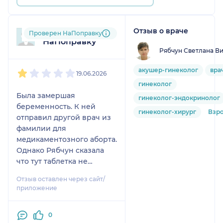
Отзыв о враче
Пользователь
Проверен НаПоправку
НаПоправку
Рябчун Светлана В
1
2
3
4
5
акушер-гинеколог
вра
19.06.2026
гинеколог
Была замершая
гинеколог-эндокринолог
беременность. К ней
гинеколог-хирург
Взр
отправил другой врач из
фамилии для
медикаментозного аборта.
Однако Рябчун сказала
что тут таблетка не
поможет, только вакуум-
Отзыв оставлен через сайт/
аспирация. Она
приложение
договорилась со своей
знакомой чтобы та
0
решила проблему. Мне