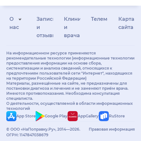
О
Запись
Клиникам
Телемедицина
Карта
нас
и
и
сайта
отзывы
врачам
На информационном ресурсе применяются
рекомендательные технологии (информационные технологии
предоставления информации на основе сбора,
систематизации и анализа сведений, относящихся к
предпочтениям пользователей сети "Интернет", находящихся
на территории Российской Федерации)
Материалы, размещённые на сайте, не предназначены для
постановки диагноза и лечения и не заменяют приём врача.
Имеются противопоказания. Необходима консультация
специалиста.
О деятельности, осуществляемой в области информационных
технологий
App Store
Google Play
AppGallery
RuStore
© ООО «НаПоправку.Ру», 2014—2026.
Правовая информация
ОГРН: 1147847038679