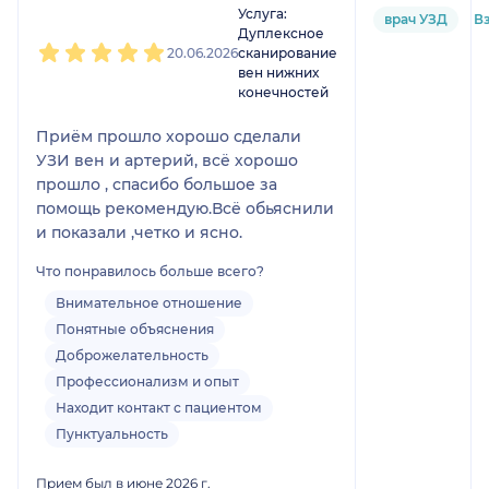
Услуга:
врач УЗД
В
Дуплексное
20.06.2026
сканирование
вен нижних
конечностей
Приём прошло хорошо сделали
УЗИ вен и артерий, всё хорошо
прошло , спасибо большое за
помощь рекомендую.Всё обьяснили
и показали ,четко и ясно.
Что понравилось больше всего?
Внимательное отношение
Понятные объяснения
Доброжелательность
Профессионализм и опыт
Находит контакт с пациентом
Пунктуальность
Прием был в июне 2026 г.