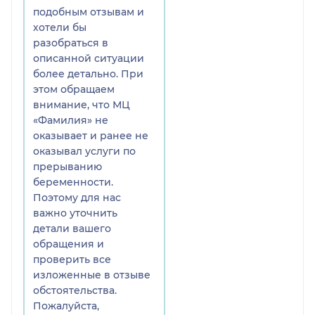
подобным отзывам и
Напугала и накрутила по
хотели бы
полной. Говорит тихо,
разобраться в
плохо слышно и создаётся
описанной ситуации
ощущение что ты виноват
более детально. При
во всех грехах.
этом обращаем
внимание, что МЦ
«Фамилия» не
оказывает и ранее не
оказывал услуги по
прерыванию
беременности.
Поэтому для нас
важно уточнить
детали вашего
обращения и
проверить все
изложенные в отзыве
обстоятельства.
Пожалуйста,