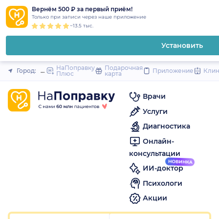
1
2
3
4
5
1
2
3
4
5
1
2
3
4
5
to
Вернём 500 ₽ за первый приём!
Закрыть
Только при записи через наше приложение
content
~13.5 тыс.
Установить
НаПоправку
Подарочная
Город:
Новороссийск
Приложение
Кли
Плюс
карта
Врачи
Услуги
Диагностика
Онлайн-
консультации
ИИ-доктор
Психологи
Акции