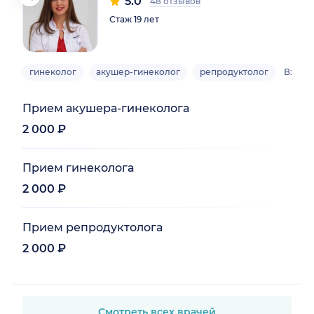
5.0
48 отзывов
Стаж 19 лет
гинеколог
акушер-гинеколог
репродуктолог
Взрос
Прием акушера-гинеколога
2 000 ₽
Прием гинеколога
2 000 ₽
Прием репродуктолога
2 000 ₽
Смотреть всех врачей