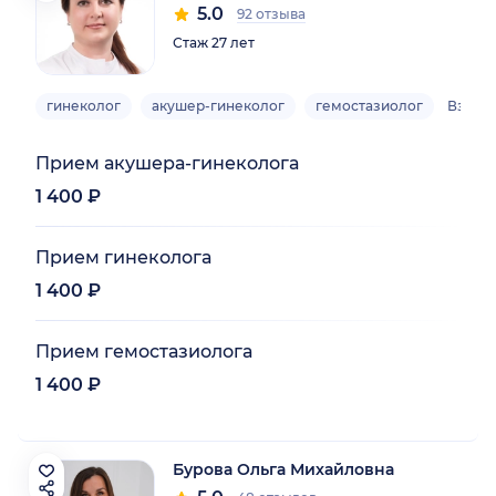
5.0
92 отзыва
Стаж 27 лет
гинеколог
акушер-гинеколог
гемостазиолог
Взрос
Прием акушера-гинеколога
1 400 ₽
Прием гинеколога
1 400 ₽
Прием гемостазиолога
1 400 ₽
Бурова Ольга Михайловна