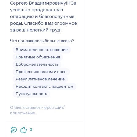
Сергею Владимировичу!!! За
чего мне была эта
успешно проделанную
информация, но стоит
операцию и благополучные
отметить что по данным
роды. Спасибо вам огромное
в интернете, которые
за ваш нелегкий труд .
находятся в открытом
доступе образование
Что понравилось больше всего?
Камышовой О.В. - пед.
Внимательное отношение
университет по
Понятные объяснения
специальности
Доброжелательность
«педагогика и
Профессионализм и опыт
психология», а в мед.
Результативное лечение
Вузе у нее просто были
курсы проф
Находит контакт с пациентом
переподготовки по
Пунктуальность
медицинской
(клинической)
Отзыв оставлен через сайт/
психологии в объеме
приложение
504ч. Это явно не
медицинское
0
образование, о котором