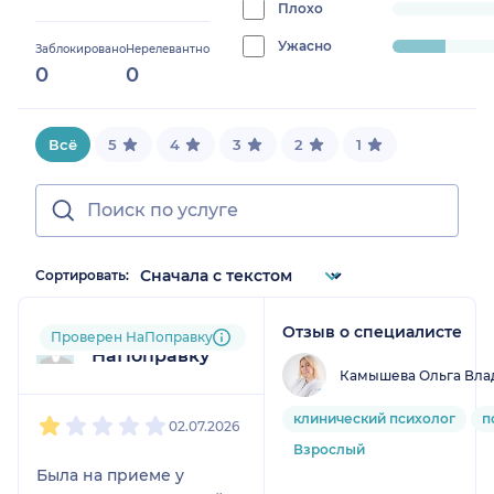
0%
Плохо
progress:
0%
Ужасно
progress:
Заблокировано
Нерелевантно
0
0
15.789473684210526%
Всё
5
4
3
2
1
Сортировать:
Отзыв о специалисте
Пользователь
Проверен НаПоправку
НаПоправку
Камышева Ольга Вла
1
2
3
4
5
клинический психолог
п
02.07.2026
Взрослый
Была на приеме у