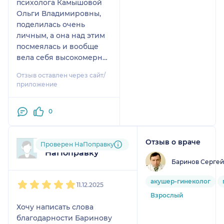
психолога Камышовой
Ольги Владимировны,
поделилась очень
личным, а она над этим
посмеялась и вообще
вела себя высокомерно,
мне было тяжело на
Отзыв оставлен через сайт/
этом приеме, сложно
приложение
передать эти эмоции.
После этого приема мне
0
пришлось идти к
другому специалисту
чтобы переработать
Отзыв о враче
Пользователь
Проверен НаПоправку
унижение которое я
НаПоправку
испытала. Кроме того
Баринов Серге
данный «специалист»
1
2
3
4
5
сказала что она имеет
акушер-гинеколог
11.12.2025
медицинское
Взрослый
образование, но ей
Хочу написать слова
приходится работать
благодарности Баринову
«здесь». Не знаю для