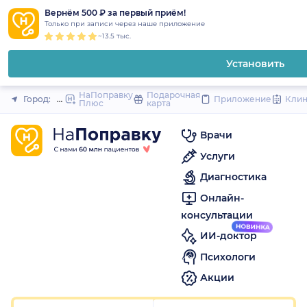
1
2
3
4
5
1
2
3
4
5
1
2
3
4
5
to
Вернём 500 ₽ за первый приём!
Закрыть
Только при записи через наше приложение
content
~13.5 тыс.
Установить
НаПоправку
Подарочная
Город:
Омск
Приложение
Кли
Плюс
карта
Врачи
Услуги
Диагностика
Онлайн-
консультации
ИИ-доктор
Психологи
Акции