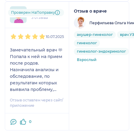
она заявляла. Крайне не
рекомендую данного
Отзыв о враче
Анна
Проверен НаПоправку
«специалиста»! Берегите
3 отзыва
себя!
Перфильева Ольга Ни
1
2
3
4
5
акушер-гинеколог
врач У
10.07.2025
гинеколог
Замечательный врач 🫶
гинеколог-эндокринолог
Попала к ней на прием
Взрослый
после родов.
Назначила анализы и
обследование, по
результатам которых
выявила проблему,
четко, "с лету". Сейчас
Отзыв оставлен через сайт/
лечением занимаемся.
приложение
Кажется строгой, но в
общении приятна, все
0
понятно объясняет, и
предупредит, где не