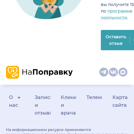
вы получите 1
по
программе
лояльности.
Оставить
отзыв
О
Запись
Клиникам
Телемедицина
Карта
нас
и
и
сайта
отзывы
врачам
На информационном ресурсе применяются