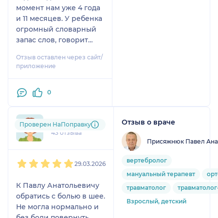
момент нам уже 4 года
и 11 месяцев. У ребенка
огромный словарный
запас слов, говорит
четкими фразами и
Отзыв оставлен через сайт/
старается строить
приложение
предложения. Помимо
красивой речи
0
ребенок умственно и
физически нагнал
своих сверстников.
Отзыв о враче
+7xxxxxxxx44
Проверен НаПоправку
Общаясь сейчас с
43 отзыва
сыном, чувствуешь,
Присяжнюк Павел Ана
насколько речь стала
1
2
3
4
5
более живой.Он стал
вертебролог
29.03.2026
запоминать названия
мануальный терапевт
ор
мест где мы бываем и
К Павлу Анатольевичу
травматолог
травматолог
просится туда. К его
обратись с болью в шее.
речи подключились
Взрослый, детский
Не могла нормально и
эмоции, чего раньше
без боли повернуть