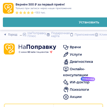
1
2
3
4
5
1
2
3
4
5
1
2
3
4
5
to
Вернём 500 ₽ за первый приём!
Закрыть
Только при записи через наше приложение
content
~13.5 тыс.
Установить
НаПоправку
Подарочная
Город:
Омск
Приложение
Кли
Плюс
карта
Врачи
Услуги
Диагностика
Онлайн-
консультации
ИИ-доктор
Психологи
Акции