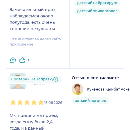
детский нейрохирург
Замечательный врач,
детский эпилептолог
наблюдаемся около
полугода, есть очень
хорошие результаты
Отзыв оставлен через сайт/
приложение
0
Отзыв о специалисте
kaw....@....ru
Проверен НаПоправку
1 отзыв
Кукенова Кымбат Аск
1
2
3
4
5
детский логопед
13.06.2026
Мы пришли на прием,
когда сыну было 2,4
года. На данный