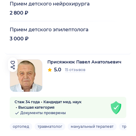
Прием детского нейрохирурга
2 800 ₽
Прием детского эпилептолога
3 000 ₽
Присяжнюк Павел Анатольевич
5.0
15 отзывов
Стаж 34 года
Кандидат мед. наук
Высшая категория
Документы проверены
ортопед
травматолог
мануальный терапевт
травма