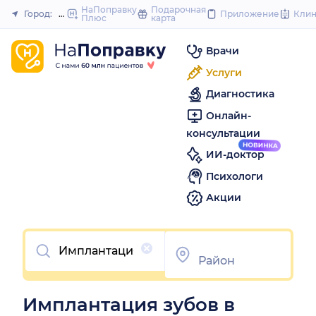
to
НаПоправку
Подарочная
Город:
Омск
Приложение
Кли
Плюс
карта
Закрыть
content
Врачи
Услуги
Диагностика
Онлайн-
консультации
ИИ-доктор
Психологи
Акции
Очистить
Имплантация зубов в