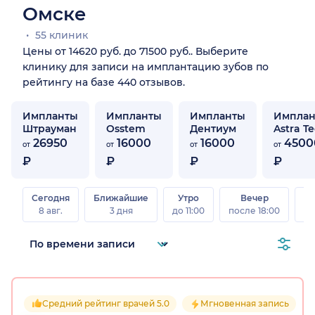
Омске
55 клиник
Цены от 14620 руб. до 71500 руб.. Выберите
клинику для записи на имплантацию зубов по
рейтингу на базе 440 отзывов.
Импланты
Импланты
Импланты
Импла
Штрауман
Osstem
Дентиум
Astra T
26950
16000
16000
4500
от
от
от
от
₽
₽
₽
₽
Сегодня
Ближайшие
Утро
Вечер
В
8 авг.
3 дня
до 11:00
после 18:00
8 а
Средний рейтинг врачей 5.0
Мгновенная запись