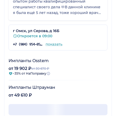
опытом работы квалифицированный
специалист своего дела 🫶В данной клинике
я была ещё 5 лет назад, тоже хороший врач
был. Но сегодня ещё раз убедилась что
клиника отличная персонал вежливый
рекомендую. Спасибо вам Дорогой человек.
г Омск, ул Серова, д 16Б
Откроется в 09:00
показать
+7 (904) 954-05-49
Импланты Osstem
от 19 902 ₽
от 30 670 ₽
−35% от НаПоправку
Импланты Штрауман
от 49 610 ₽