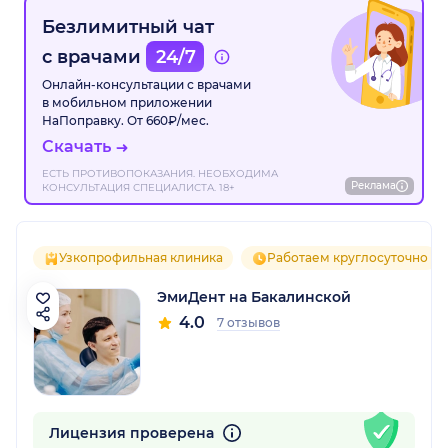
Безлимитный чат
с врачами
24/7
Онлайн-консультации с врачами
в мобильном приложении
НаПоправку. От 660₽/мес.
Скачать
ЕСТЬ ПРОТИВОПОКАЗАНИЯ. НЕОБХОДИМА
Реклама
КОНСУЛЬТАЦИЯ СПЕЦИАЛИСТА. 18+
Узкопрофильная клиника
Работаем круглосуточно
ЭмиДент на Бакалинской
4.0
7 отзывов
Лицензия проверена