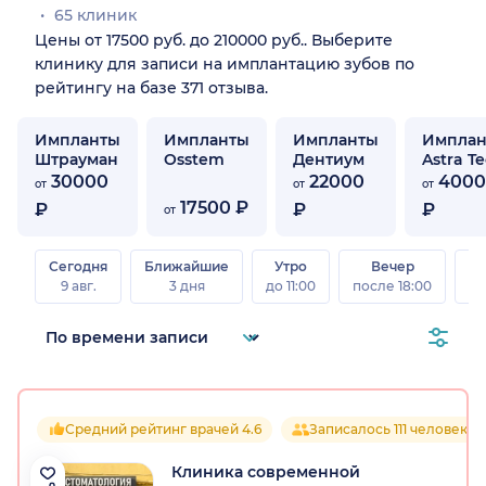
65 клиник
Цены от 17500 руб. до 210000 руб.. Выберите
клинику для записи на имплантацию зубов по
рейтингу на базе 371 отзыва.
Импланты
Импланты
Импланты
Импла
Штрауман
Osstem
Дентиум
Astra T
30000
22000
4000
от
от
от
17500 ₽
₽
₽
₽
от
Сегодня
Ближайшие
Утро
Вечер
В
9 авг.
3 дня
до 11:00
после 18:00
8 а
Средний рейтинг врачей 4.6
Записалось 111 человек
Клиника современной