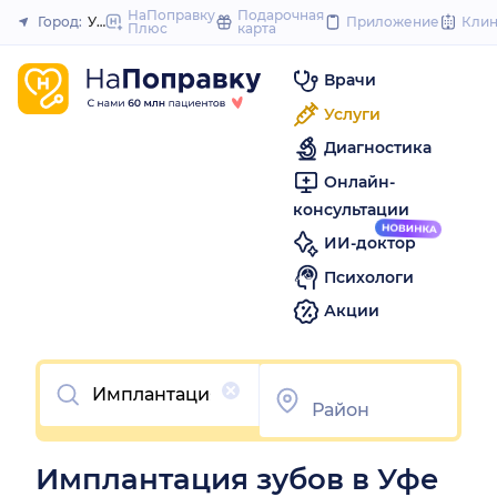
to
НаПоправку
Подарочная
Город:
Уфа
Приложение
Кли
Плюс
карта
Закрыть
content
Врачи
Услуги
Диагностика
Онлайн-
консультации
ИИ-доктор
Психологи
Акции
Очистить
Имплантация зубов в Уфе