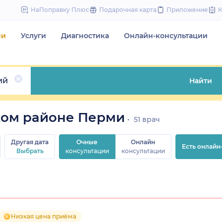
to
НаПоправку Плюс
Подарочная карта
Приложение
content
чи
Услуги
Диагностика
Онлайн-консультации
ий
Найти
ком районе Перми
51 врач
Другая дата
Очные
Онлайн
Есть онлайн
Выбрать
консультации
консультации
Низкая цена приёма