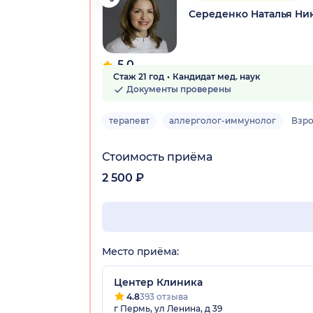
Середенко Наталья Ни
5.0
Стаж 21 год
Кандидат мед. наук
6 отзывов
Документы проверены
терапевт
аллерголог-иммунолог
Взр
Стоимость приёма
2 500 ₽
Место приёма:
Центер Клиника
4.8
393 отзыва
г Пермь, ул Ленина, д 39