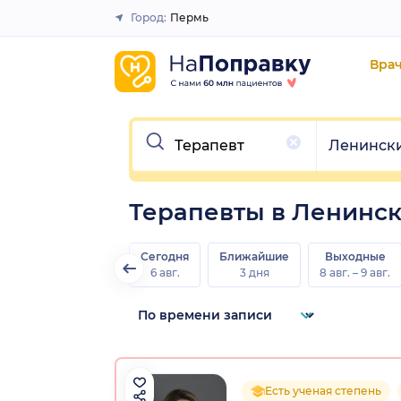
Город:
Пермь
Закрыть
Вра
Очистить
Очистить
Ленинск
Терапевты в Ленинс
Сегодня
Ближайшие
Выходные
6 авг.
3 дня
8 авг. – 9 авг.
Есть ученая степень