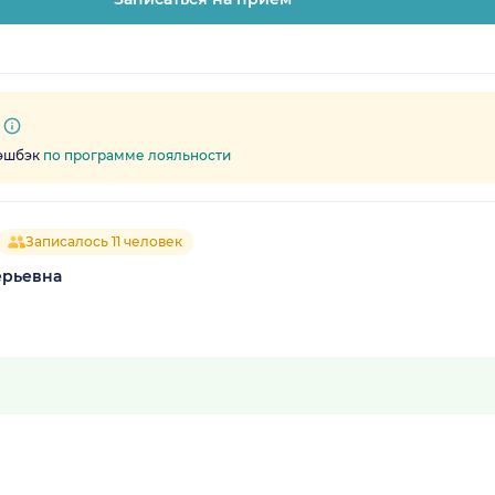
кэшбэк
по программе лояльности
Записалось 11 человек
ерьевна