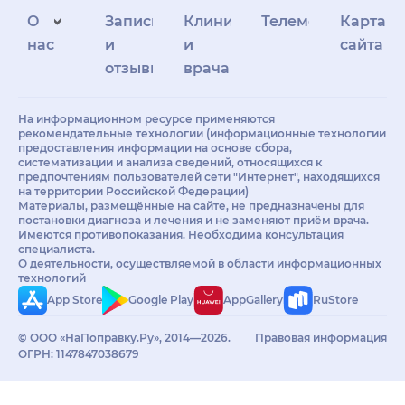
О
Запись
Клиникам
Телемедицина
Карта
нас
и
и
сайта
отзывы
врачам
На информационном ресурсе применяются
рекомендательные технологии (информационные технологии
предоставления информации на основе сбора,
систематизации и анализа сведений, относящихся к
предпочтениям пользователей сети "Интернет", находящихся
на территории Российской Федерации)
Материалы, размещённые на сайте, не предназначены для
постановки диагноза и лечения и не заменяют приём врача.
Имеются противопоказания. Необходима консультация
специалиста.
О деятельности, осуществляемой в области информационных
технологий
App Store
Google Play
AppGallery
RuStore
© ООО «НаПоправку.Ру», 2014—2026.
Правовая информация
ОГРН: 1147847038679