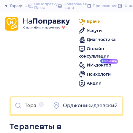
to
НаПоправку
Подарочная
Город:
Пермь
Приложение
Кли
Плюс
карта
Закрыть
content
Врачи
Услуги
Диагностика
Онлайн-
консультации
ИИ-доктор
Психологи
Акции
Очистить
Орджоникидзевский
Терапевты в