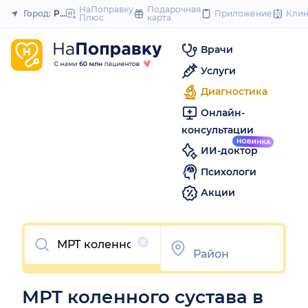
to
НаПоправку
Подарочная
Город:
Ростов-на-Дону
Приложение
Кли
Плюс
карта
Закрыть
content
Врачи
Услуги
Диагностика
Онлайн-
консультации
ИИ-доктор
Психологи
Акции
Очистить
МРТ коленного сустава в