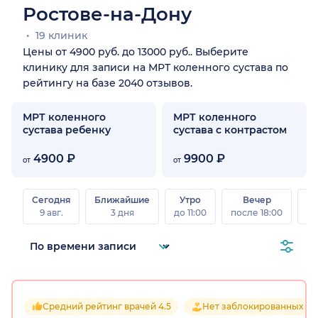
Ростове-на-Дону
19 клиник
Цены от 4900 руб. до 13000 руб.. Выберите
клинику для записи на МРТ коленного сустава по
рейтингу на базе 2040 отзывов.
МРТ коленного
МРТ коленного
сустава ребенку
сустава с контрастом
4900 ₽
9900 ₽
от
от
Сегодня
Ближайшие
Утро
Вечер
В
9 авг.
3 дня
до 11:00
после 18:00
8 а
Средний рейтинг врачей 4.5
Нет заблокированных от