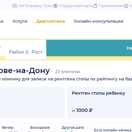
to
НаПоправку Плюс
Подарочная карта
Приложение
content
чи
Услуги
Диагностика
Онлайн-консультации
На
тове-на-Дону
23 клиники
те клинику для записи на рентгена стопы по рейтингу на баз
Рентген стопы ребенку
1000 ₽
от
Вечер
Выходные
Другая дата
Есть онлайн-запись