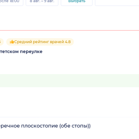
осле 18:00
8 авг. – 9 авг.
Выбрать
5
Средний рейтинг врачей 4.8
тетском переулке
еречное плоскостопие (обе стопы))