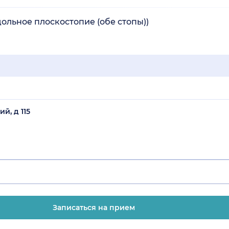
дольное плоскостопие (обе стопы))
й, д 115
Записаться на прием