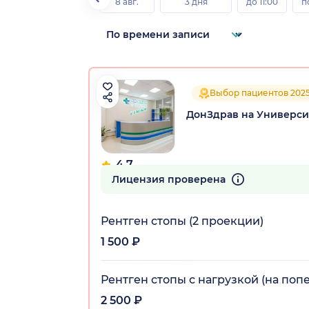
8 авг.
3 дня
до 11:00
п
Выбор пациентов 202
ДонЗдрав на Универси
4.7
559 отзывов
Лицензия проверена
Рентген стопы (2 проекции)
1 500 ₽
Рентген стопы с нагрузкой (на поп
2 500 ₽