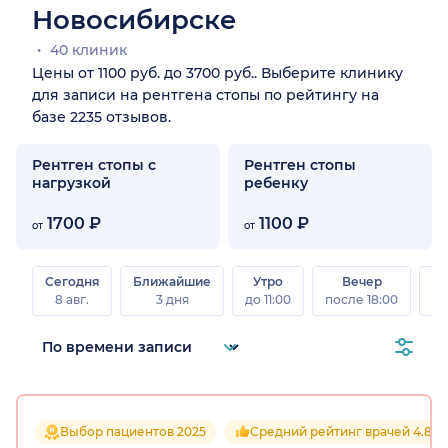
Новосибирске
40 клиник
Цены от 1100 руб. до 3700 руб.. Выберите клинику
для записи на рентгена стопы по рейтингу на
базе 2235 отзывов.
Рентген стопы с
Рентген стопы
нагрузкой
ребенку
1700 ₽
1100 ₽
от
от
Сегодня
Ближайшие
Утро
Вечер
В
8 авг.
3 дня
до 11:00
после 18:00
8 а
Выбор пациентов 2025
Средний рейтинг врачей 4.8