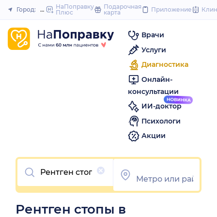
to
НаПоправку
Подарочная
Город:
Новосибирск
Приложение
Кли
Плюс
карта
Закрыть
content
Врачи
Услуги
Диагностика
Онлайн-
консультации
ИИ-доктор
Психологи
Акции
Очистить
Рентген стопы в