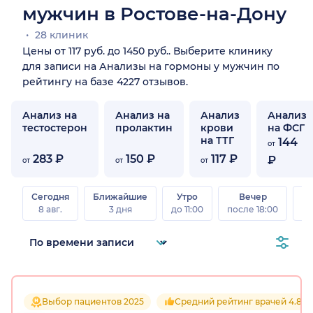
мужчин в Ростове-на-Дону
28 клиник
Цены от 117 руб. до 1450 руб.. Выберите клинику
для записи на Анализы на гормоны у мужчин по
рейтингу на базе 4227 отзывов.
Анализ на
Анализ на
Анализ
Анализ
тестостерон
пролактин
крови
на ФСГ
на ТТГ
144
от
283 ₽
150 ₽
117 ₽
₽
от
от
от
Сегодня
Ближайшие
Утро
Вечер
В
8 авг.
3 дня
до 11:00
после 18:00
8 а
Выбор пациентов 2025
Средний рейтинг врачей 4.8