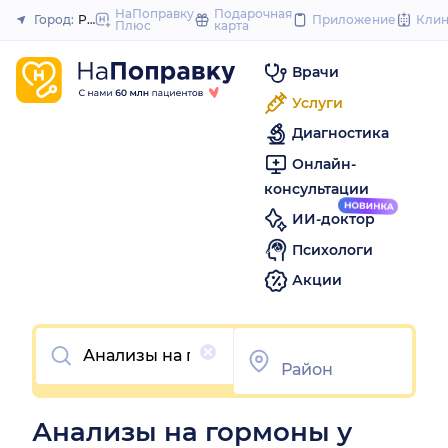
to
НаПоправку
Подарочная
Город:
Ростов-на-Дону
Приложение
Кли
Плюс
карта
Закрыть
conte
Врачи
Услуги
Диагностика
Онлайн-
консультации
ИИ-доктор
Психологи
Акции
Очистить
Анализы на гормоны у