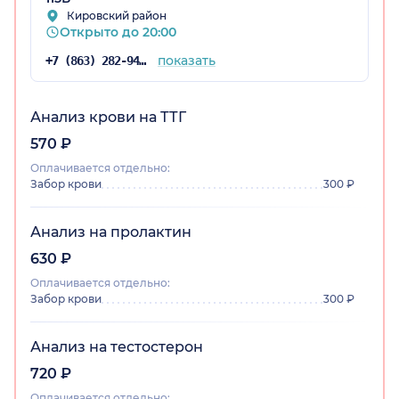
устроила, специалист сделала свою работу
Кировский район
Открыто до 20:00
отлично, я считаю, что ее услуги даже могли
бы стоить дороже. Местоположение у
показать
+7 (863) 282-94-45
учреждение удобное: здание находится в
центре города. Я была на автомобиле, место
для парковки нашла. Кроме этого, недалеко
Анализ крови на ТТГ
есть остановка общественного транспорта.
570 ₽
Оплачивается отдельно:
Забор крови
300 ₽
Анализ на пролактин
630 ₽
Оплачивается отдельно:
Забор крови
300 ₽
Анализ на тестостерон
720 ₽
Оплачивается отдельно: