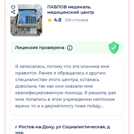
ПАВЛОВ медикаль,
медицинский центр
4.8
528 отзывов
Лицензия проверена
Я записалась, потому что эта клиника мне
нравится. Ранее я обращалась к другим
специалистам этого центра, осталась
довольна, так как они оказали мне
квалифицированную помощь. Я решила, раз
мне попались в этом учреждении неплохие
врачи, то и к дерматологу тоже пойду
именно туда. Встретили меня прекрасно,
документы оформили быстро, на прием
пригласили даже раньше назначенного
г Ростов-на-Дону, ул Социалистическая, д
времени. Стоимость консультации меня
115Б