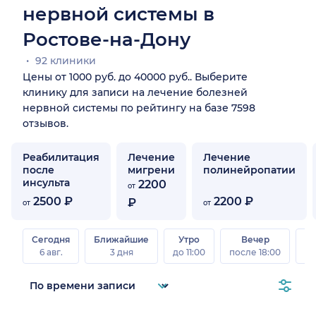
нервной системы в
Ростове-на-Дону
92 клиники
Цены от 1000 руб. до 40000 руб.. Выберите
клинику для записи на лечение болезней
нервной системы по рейтингу на базе 7598
отзывов.
Реабилитация
Лечение
Лечение
после
мигрени
полинейропатии
инсульта
2200
от
2500 ₽
2200 ₽
₽
от
от
Сегодня
Ближайшие
Утро
Вечер
В
6 авг.
3 дня
до 11:00
после 18:00
8 а