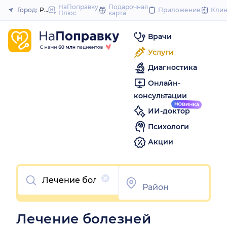
to
НаПоправку
Подарочная
Город:
Ростов-на-Дону
Приложение
Кли
Плюс
карта
Закрыть
co
Врачи
Услуги
Диагностика
Онлайн-
консультации
ИИ-доктор
Психологи
Акции
Очистить
Лечение болезней