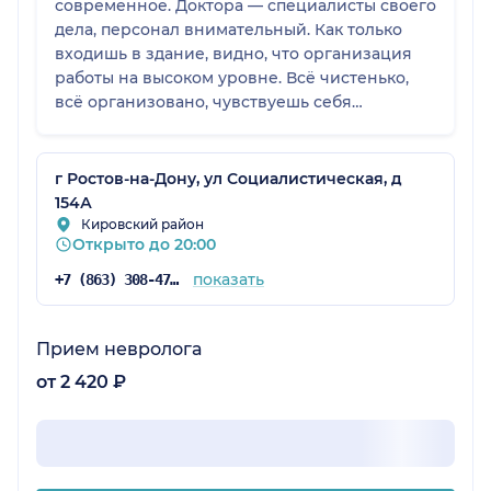
современное. Доктора — специалисты своего
дела, персонал внимательный. Как только
входишь в здание, видно, что организация
работы на высоком уровне. Всё чистенько,
всё организовано, чувствуешь себя
комфортно. Очередей нет, принимают по
времени. Более того, на повторном приёме к
гастроэнтерологу меня даже приняли
г Ростов-на-Дону, ул Социалистическая, д
раньше назначенного времени, потому что я
154А
пришла заранее.
Кировский район
Открыто до 20:00
показать
+7 (863) 308-47-39
Прием невролога
от 2 420 ₽