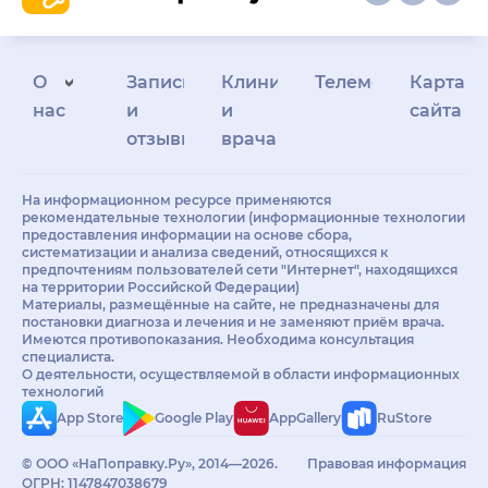
О
Запись
Клиникам
Телемедицина
Карта
нас
и
и
сайта
отзывы
врачам
На информационном ресурсе применяются
рекомендательные технологии (информационные технологии
предоставления информации на основе сбора,
систематизации и анализа сведений, относящихся к
предпочтениям пользователей сети "Интернет", находящихся
на территории Российской Федерации)
Материалы, размещённые на сайте, не предназначены для
постановки диагноза и лечения и не заменяют приём врача.
Имеются противопоказания. Необходима консультация
специалиста.
О деятельности, осуществляемой в области информационных
технологий
App Store
Google Play
AppGallery
RuStore
© ООО «НаПоправку.Ру», 2014—2026.
Правовая информация
ОГРН: 1147847038679