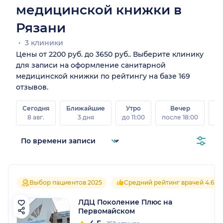
медицинской книжки в
Рязани
3 клиники
Цены от 2200 руб. до 3650 руб.. Выберите клинику
для записи на оформление санитарной
медицинской книжки по рейтингу на базе 169
отзывов.
Сегодня
Ближайшие
Утро
Вечер
В
8 авг.
3 дня
до 11:00
после 18:00
8 а
Выбор пациентов 2025
Средний рейтинг врачей 4.6
ЛДЦ Поколение Плюс на
Первомайском