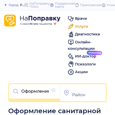
to
НаПоправку
Подарочная
Город:
Рязань
Приложение
Кли
Плюс
карта
Закрыть
content
Врачи
Услуги
Диагностика
Онлайн-
консультации
ИИ-доктор
Психологи
Акции
Очистить
Оформление санитарной