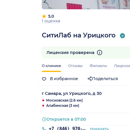
5.0
1 оценка
СитиЛаб на Урицкого
Лицензия проверена
О клинике
Отзывы
Филиалы
Лиценз
В избранное
Поделиться
г Самара, ул Урицкого, д 30
Московская (2.6 км)
Алабинская (3 км)
Откроется в 07:00
+7 (846) 970-74-15
показать