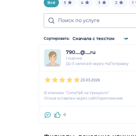
Всё
5
4
3
2
1
Сортировать:
790....@....ru
1 оценка
До 5 записей через НаПоправку
1
2
3
4
5
23.03.2026
В клинике "СитиЛаб на Урицкого"
Отзыв оставлен через сайт/приложение
0