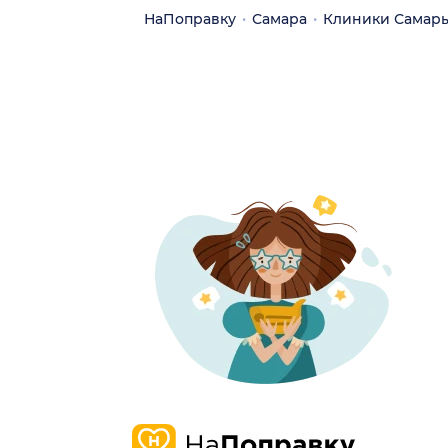
НаПоправку
Самара
Клиники Самар