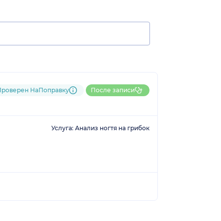
Проверен НаПоправку
После записи
Услуга: Анализ ногтя на грибок