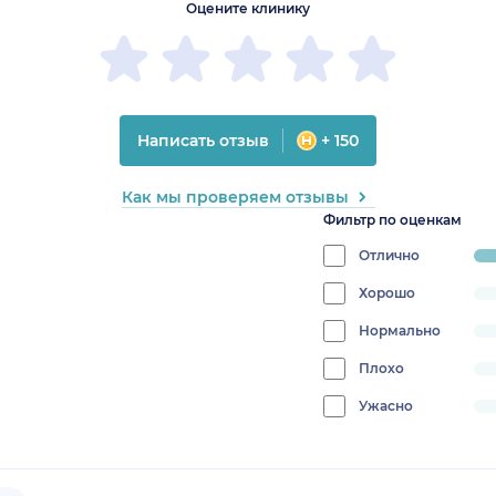
Оцените клинику
Написать отзыв
+ 150
Как мы проверяем отзывы
Фильтр по оценкам
Отлично
pr
10
Хорошо
progress:
0%
Нормально
progress:
0%
Плохо
progress:
0%
Ужасно
progress:
0%