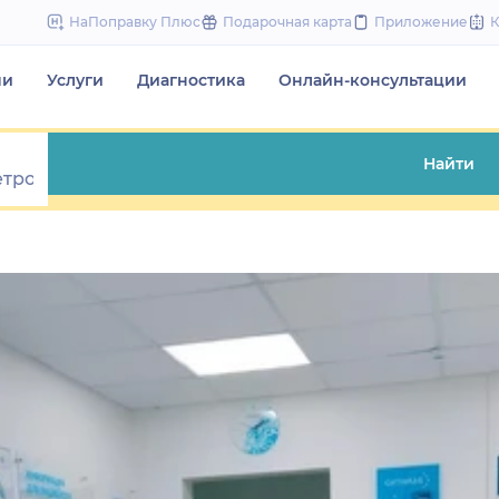
to
НаПоправку Плюс
Подарочная карта
Приложение
content
чи
Услуги
Диагностика
Онлайн-консультации
Найти