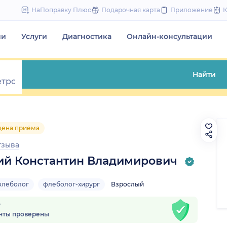
to
НаПоправку Плюс
Подарочная карта
Приложение
content
чи
Услуги
Диагностика
Онлайн-консультации
Найти
цена приёма
тзыва
ий Константин Владимирович
флеболог
флеболог-хирург
Взрослый
т
нты проверены