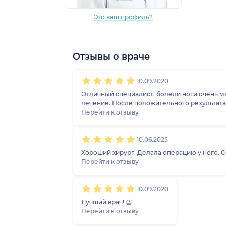
Это ваш профиль?
Отзывы о враче
1
2
3
4
5
1
2
3
4
5
1
2
3
4
5
10.09.2020
Отличный специалист, болели ноги очень мн
лечение. После положительного результата,
Перейти к отзыву
10.06.2025
Хороший хирург. Делала операцию у него. С
Перейти к отзыву
10.09.2020
Лучший врач! 👏
Перейти к отзыву