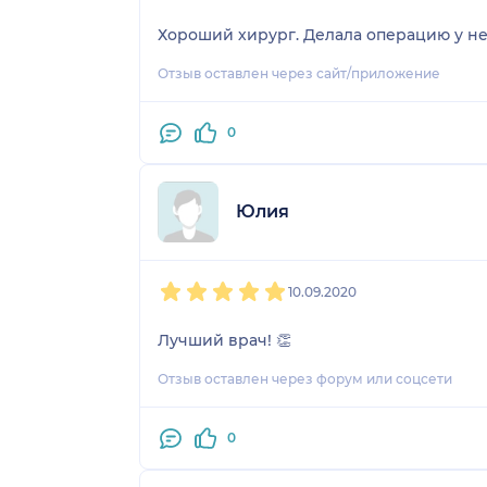
Хороший хирург. Делала операцию у нег
Отзыв оставлен через сайт/приложение
0
Юлия
1
2
3
4
5
10.09.2020
Лучший врач! 👏
Отзыв оставлен через форум или соцсети
0