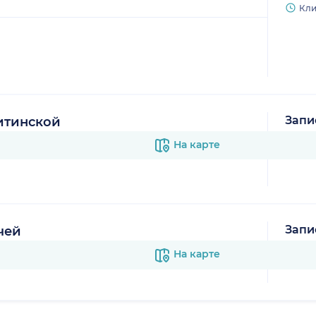
Кли
Запи
итинской
В к
На карте
Запи
чей
В к
На карте