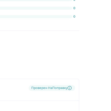
0
0
Проверен НаПоправку