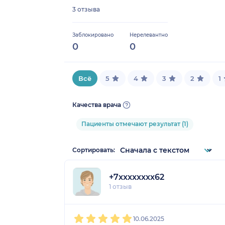
3 отзыва
Заблокировано
Нерелевантно
0
0
Всё
5
4
3
2
1
Качества врача
Пациенты отмечают результат (1)
Сортировать:
+7xxxxxxxx62
1 отзыв
1
2
3
4
5
10.06.2025