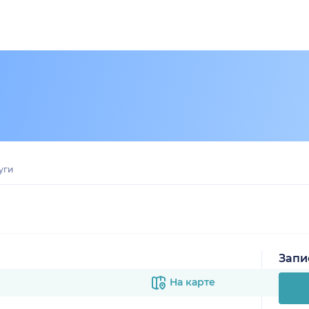
уги
Запи
На карте