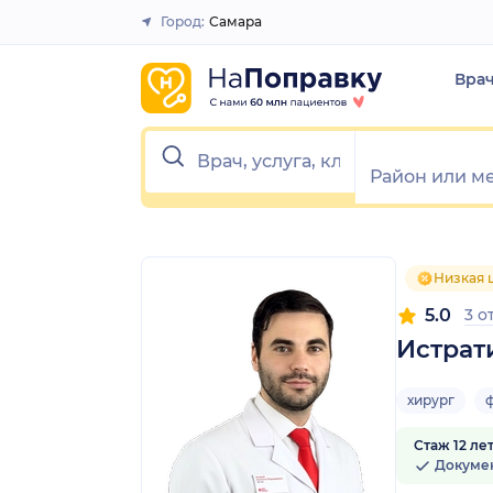
1
2
3
4
5
1
2
3
4
5
Город:
Самара
Закрыть
Вра
Низкая 
5.0
3 о
Истрат
хирург
Стаж 12 ле
Докуме