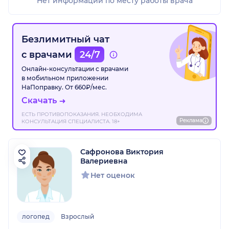
Нет информации по месту работы врача
Безлимитный чат
с врачами
24/7
Онлайн-консультации с врачами
в мобильном приложении
НаПоправку. От 660₽/мес.
Скачать
ЕСТЬ ПРОТИВОПОКАЗАНИЯ. НЕОБХОДИМА
Реклама
КОНСУЛЬТАЦИЯ СПЕЦИАЛИСТА. 18+
Сафронова Виктория
Валериевна
Нет оценок
логопед
Взрослый