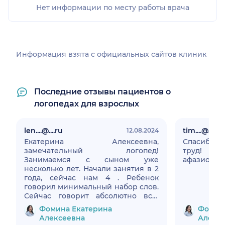
Нет информации по месту работы врача
Информация взята c официальных сайтов клиник
Последние отзывы пациентов о
логопедах для взрослых
len....@....ru
tim....@....ru
12.08.2024
Екатерина Алексеевна,
Спасибо о
замечательный логопед!
труд! сло
Занимаемся с сыном уже
несколько лет. Начали занятия в 2
года, сейчас нам 4 . Ребенок
говорил минимальный набор слов.
Сейчас говорит абсолютно все!
Екатерина Алексеевна очень
Фомина Екатерина
Фомин
грамотный специалист, имеет
Алексеевна
Алекс
подход к детям.