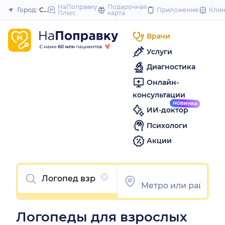
to
НаПоправку
Подарочная
Город:
Самара
Приложение
Кли
Плюс
карта
Закрыть
content
Врачи
Услуги
Диагностика
Онлайн-
консультации
ИИ-доктор
Психологи
Акции
Очистить
Логопеды для взрослых