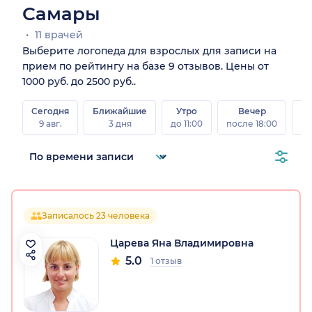
Самары
11 врачей
Выберите логопеда для взрослых для записи на
прием по рейтингу на базе 9 отзывов. Цены от
1000 руб. до 2500 руб..
Сегодня
Ближайшие
Утро
Вечер
В
9 авг.
3 дня
до 11:00
после 18:00
8 а
Записалось 23 человека
Царева Яна Владимировна
5.0
1 отзыв