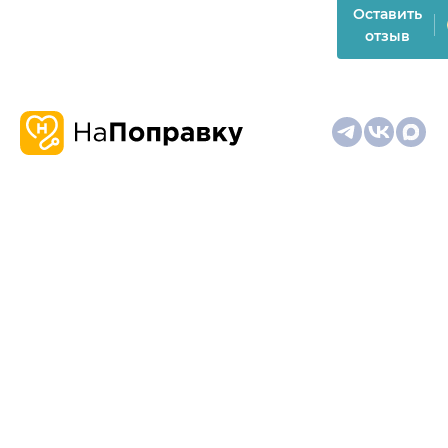
Оставить
отзыв
О
Запись
Клиникам
Телемедицина
Карта
нас
и
и
сайта
отзывы
врачам
На информационном ресурсе применяются
рекомендательные технологии (информационные технологии
предоставления информации на основе сбора,
систематизации и анализа сведений, относящихся к
предпочтениям пользователей сети "Интернет", находящихся
на территории Российской Федерации)
Материалы, размещённые на сайте, не предназначены для
постановки диагноза и лечения и не заменяют приём врача.