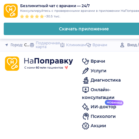
1
2
3
4
5
to
Безлимитный чат с врачами — 24/7
Закрыть
Консультируйтесь с проверенными врачами в приложении НаПоправк
content
~30.5 тыс.
Скачать приложение
Подарочная
Город:
Спасск-Дальний
Клиникам
Врачам
Вход 
карта
Врачи
Услуги
Диагностика
Онлайн-
консультации
ИИ-доктор
Психологи
Акции