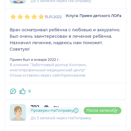
До 5 записей через НаПоправку
1
2
3
4
5
Услуга: Прием детского ЛОРа
15.01.2022
Врач осматривал ребёнка с любовью и аккуратно.
Был очень заинтересован в лечение ребёнка.
Назначил лечение, надеюсь нам поможет.
Советую!
Прием был в январе 2022 г.
В клинике "Заботливый доктор Колпино,
многопрофильный медицинский центр"
Отзыв оставлен через сайт/приложение
0
792....@....ru
Проверен НаПоправку
После записи
1 отзыв
До 5 записей через НаПоправку
1
2
3
4
5