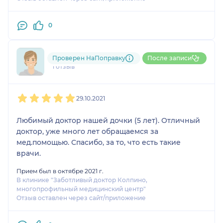
0
790....@....ru
Проверен НаПоправку
После записи
1 отзыв
1
2
3
4
5
29.10.2021
Любимый доктор нашей дочки (5 лет). Отличный
доктор, уже много лет обращаемся за
мед.помощью. Спасибо, за то, что есть такие
врачи.
Прием был в октябре 2021 г.
В клинике "Заботливый доктор Колпино,
многопрофильный медицинский центр"
Отзыв оставлен через сайт/приложение