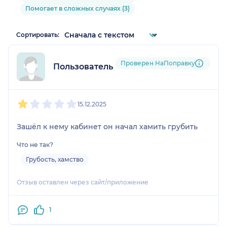
Помогает в сложных случаях (3)
Сортировать:
Проверен НаПоправку
Пользователь НаПоправку
1
2
3
4
5
15.12.2025
Зашёл к нему кабинет он начал хамить грубить
Что не так?
Грубость, хамство
Отзыв оставлен через сайт/приложение
1