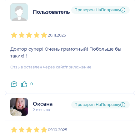
Проверен НаПоправку
Пользователь НаПоправку
1
2
3
4
5
20.11.2025
Доктор супер! Очень грамотный! Побольше бы
таких!!!
Отзыв оставлен через сайт/приложение
0
Оксана
Проверен НаПоправку
2 отзыва
1
2
3
4
5
09.10.2025