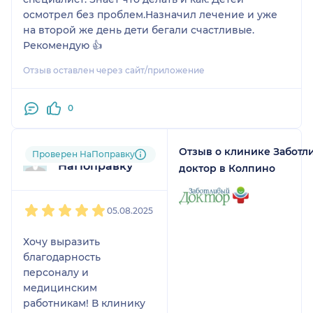
осмотрел без проблем.Назначил лечение и уже
на второй же день дети бегали счастливые.
Рекомендую 👍
Отзыв оставлен через сайт/приложение
0
Отзыв о клинике Заботл
Пользователь
Проверен НаПоправку
НаПоправку
доктор в Колпино
1
2
3
4
5
05.08.2025
Хочу выразить
благодарность
персоналу и
медицинским
работникам! В клинику