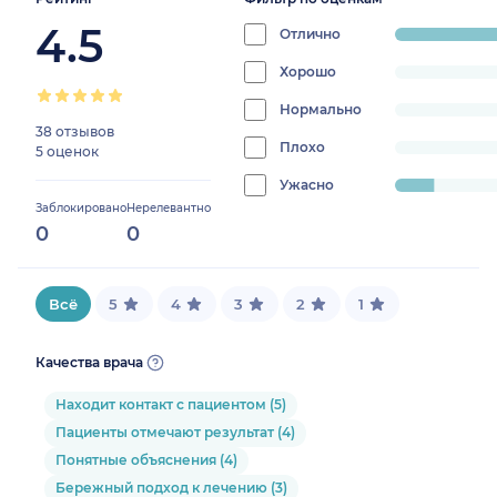
4.5
Отлично
progress:
88.3720930232
Хорошо
progress:
0%
Нормально
progress:
38 отзывов
0%
Плохо
progress:
5 оценок
0%
Ужасно
progress:
Заблокировано
Нерелевантно
11.627906976744185%
0
0
Всё
5
4
3
2
1
Качества врача
Находит контакт с пациентом (5)
Пациенты отмечают результат (4)
Понятные объяснения (4)
Бережный подход к лечению (3)