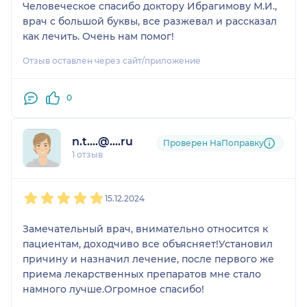
Человеческое спасибо доктору Ибрагимову М.И.,
врач с большой буквы, все разжевал и рассказал
как лечить. Очень нам помог!
Отзыв оставлен через сайт/приложение
0
n.t....@....ru
Проверен НаПоправку
1 отзыв
1
2
3
4
5
15.12.2024
Замечательный врач, внимательно относится к
пациентам, доходчиво все объясняет!Установил
причину и назначил лечение, после первого же
приема лекарственных препаратов мне стало
намного лучше.Огромное спасибо!