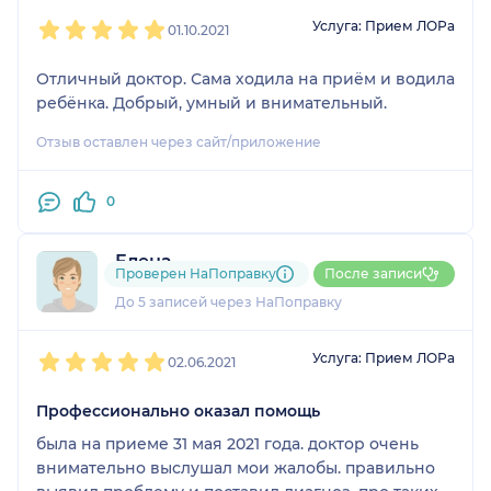
1
2
3
4
5
Услуга: Прием ЛОРа
01.10.2021
Отличный доктор. Сама ходила на приём и водила
ребёнка. Добрый, умный и внимательный.
Отзыв оставлен через сайт/приложение
0
Елена
Проверен НаПоправку
После записи
1 отзыв
До 5 записей через НаПоправку
1
2
3
4
5
Услуга: Прием ЛОРа
02.06.2021
Профессионально оказал помощь
была на приеме 31 мая 2021 года. доктор очень
внимательно выслушал мои жалобы. правильно