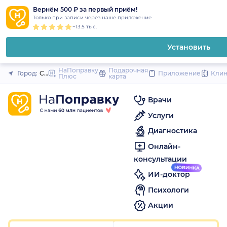
1
2
3
4
5
1
2
3
4
5
1
2
3
4
5
to
Вернём 500 ₽ за первый приём!
Закрыть
Только при записи через наше приложение
content
~13.5 тыс.
Установить
НаПоправку
Подарочная
Город:
Санкт-Петербург
Приложение
Кли
Плюс
карта
Врачи
Услуги
Диагностика
Онлайн-
консультации
ИИ-доктор
Психологи
Акции