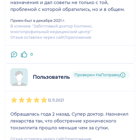
назначения и дал советы не только с той,
проблемой с которой обратились, но и в общем.
Прием был в декабре 2021 г.
В клинике "Заботливый доктор Колпино,
многопрофильный медицинский центр"
Отзыв оставлен через сайт/приложение
0
Проверен НаПоправку
Пользователь НаПоправку
1
2
3
4
5
12.11.2021
Обращалась года 2 назад. Супер доктор. Назначил
лекарства так, что обострение хронического
тонзиллита прошло меньше чем за сутки.
Отзыв оставлен через сайт/приложение