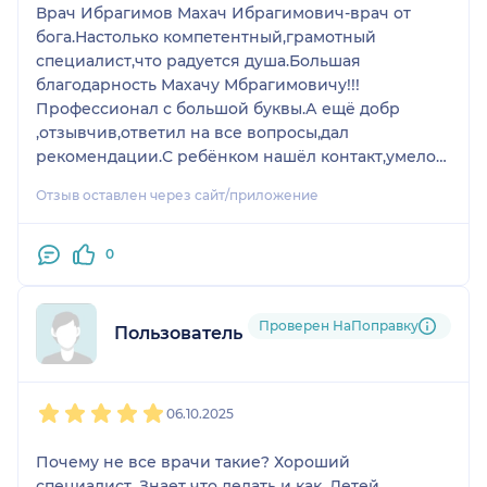
Врач Ибрагимов Махач Ибрагимович-врач от
бога.Настолько компетентный,грамотный
специалист,что радуется душа.Большая
благодарность Махачу Мбрагимовичу!!!
Профессионал с большой буквы.А ещё добр
,отзывчив,ответил на все вопросы,дал
рекомендации.С ребёнком нашёл контакт,умело
проводил манипуляции.Желаем ему много
Отзыв оставлен через сайт/приложение
благодарных пациентов и заслуженное
признание!
0
Проверен НаПоправку
Пользователь НаПоправку
1
2
3
4
5
06.10.2025
Почему не все врачи такие? Хороший
специалист. Знает что делать и как. Детей