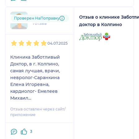
Отзыв о клинике Заботл
nad....@....com
Проверен НаПоправку
1 отзыв
доктор в Колпино
1
2
3
4
5
04.07.2025
Клиника Заботливый
Доктор, в г. Колпино,
самая лучшая, врачи,
невролог-Саранкина
Елена Игоревна,
кардиолог- Емелеев
Михаил
Мизбахутдинович, Лор
Отзыв оставлен через сайт/
врач- Махач, весь
приложение
мед.персонал, начиная
от ресепшен,
3
процедурные сёстры,
физиотерапевт Ким, и