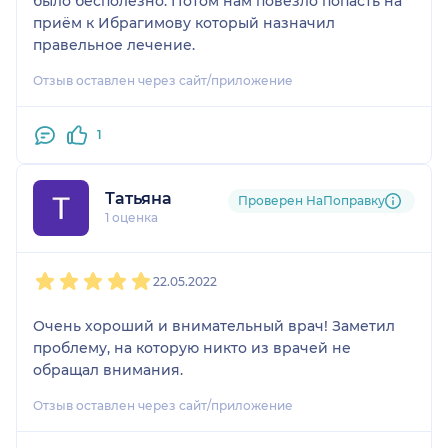
было бесполезно. Потом нам повезло попасть на
приём к Ибрагимову который назначил
правельное лечение.
Отзыв оставлен через сайт/приложение
1
Татьяна
Проверен НаПоправку
1 оценка
1
2
3
4
5
22.05.2022
Очень хороший и внимательный врач! Заметил
проблему, на которую никто из врачей не
обращал внимания.
Отзыв оставлен через сайт/приложение