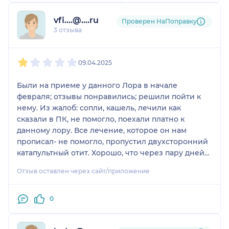
многие другие, это
vfi....@....ru
Проверен НаПоправку
действительно
3 отзыва
профессиональный
коллектив, знающие
1
2
3
4
5
своё дело, всегда
09.04.2025
доброжелательны,
всегда выслушают,
Были на приеме у данного Лора в начале
подскажут, назначат
февраля; отзывы понравились; решили пойти к
Грамотное лечение, в
нему. Из жалоб: сопли, кашель, лечили как
общем просто приятно
сказали в ПК, не помогло, поехали платно к
туда ходить, и не важно,
данному лору. Все лечение, которое он нам
планово, или по
прописал- не помогло, пропустил двухсторонний
болезни, на ноги
катапультный отит. Хорошо, что через пару дней
поставят очень быстро.
меня его назначения все таки смутили и мы
РЕКОМЕНДУЮ ЭТУ
Отзыв оставлен через сайт/приложение
поехали в НИИ ЛОР на Бронницкой, где и
КЛИНИКУ.
увидели отит, аденоиды 3 степени и тд. К данному
доктору не рекомендую ходить от слова совсем,
0
все его выписанное лечение это какие-то
бактериофаги, которые надо наматывать на