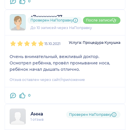
0
+7xxxxxxxx27
Проверен НаПоправку
После записи
3 отзыва
и
1 оценка
До 10 записей через НаПоправку
1
2
3
4
5
Услуга: Процедура Кукушка
15.10.2021
Очень внимательный, вежливый доктор.
Осмотрел ребёнка, провёл промывание носа,
ребёнок начал дышать отлично.
Отзыв оставлен через сайт/приложение
0
Анна
Проверен НаПоправку
1 отзыв