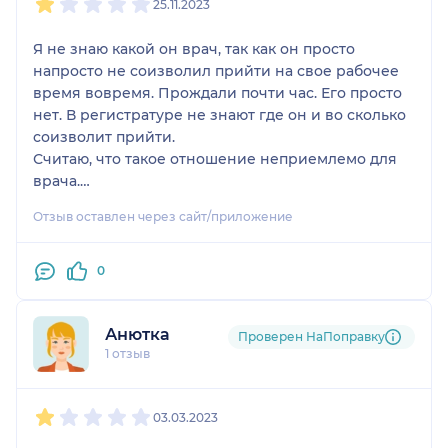
25.11.2023
Я не знаю какой он врач, так как он просто
напросто не соизволил прийти на свое рабочее
время вовремя. Прождали почти час. Его просто
нет. В регистратуре не знают где он и во сколько
соизволит прийти.
Считаю, что такое отношение неприемлемо для
врача.
Судя по отзывам тех, кто тоже ждал его на прием,
Отзыв оставлен через сайт/приложение
для него это вполне себе норма. Он может
прийти к 11, хотя прием с 9
0
Анютка
Проверен НаПоправку
1 отзыв
1
2
3
4
5
03.03.2023