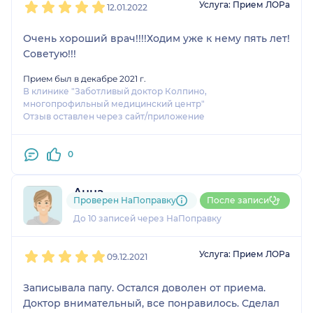
Услуга: Прием ЛОРа
12.01.2022
Очень хороший врач!!!!Ходим уже к нему пять лет!
Советую!!!
Прием был в декабре 2021 г.
В клинике "Заботливый доктор Колпино,
многопрофильный медицинский центр"
Отзыв оставлен через сайт/приложение
0
Анна
Проверен НаПоправку
После записи
2 отзыва
До 10 записей через НаПоправку
1
2
3
4
5
Услуга: Прием ЛОРа
09.12.2021
Записывала папу. Остался доволен от приема.
Доктор внимательный, все понравилось. Сделал