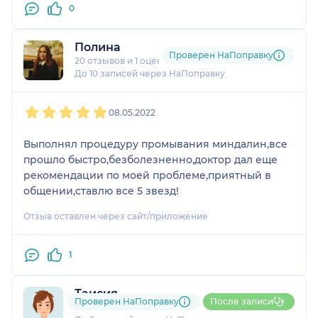
0
Полина
Проверен НаПоправку
20 отзывов
и
1 оценка
До 10 записей через НаПоправку
1
2
3
4
5
08.05.2022
Выполнял процедуру промывания миндалин,все
прошло быстро,безболезненно,доктор дал еще
рекомендации по моей проблеме,приятный в
общении,ставлю все 5 звезд!
Отзыв оставлен через сайт/приложение
1
Таисия
Проверен НаПоправку
После записи
1 отзыв