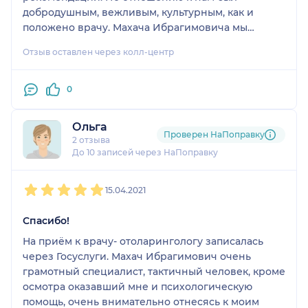
добродушным, вежливым, культурным, как и
положено врачу. Махача Ибрагимовича мы
посетили первый раз, записались потому, что
Отзыв оставлен через колл-центр
почитали отзывы. Думаю, еще будем к нему
обращаться.
0
Ольга
Проверен НаПоправку
2 отзыва
До 10 записей через НаПоправку
1
2
3
4
5
15.04.2021
Спасибо!
На приём к врачу- отоларингологу записалась
через Госуслуги. Махач Ибрагимович очень
грамотный специалист, тактичный человек, кроме
осмотра оказавший мне и психологическую
помощь, очень внимательно отнесясь к моим