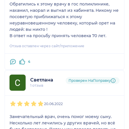
Обратились к этому врачу в гос поликлинике,
нахамил, наорал и выгнал из кабинета. Никому не
посоветую приближаться к этому
неуравновешенному человеку, который орет на
людей: вы никто !
В ответ на просьбу принять человека 70 лет.
Отзыв оставлен через сайт/приложение
4
Светлана
Проверен НаПоправку
1 отзыв
1
2
3
4
5
20.06.2022
Замечательный врач, очень помог моему сыну.
Несколько лет лечились у других врачей, но всё