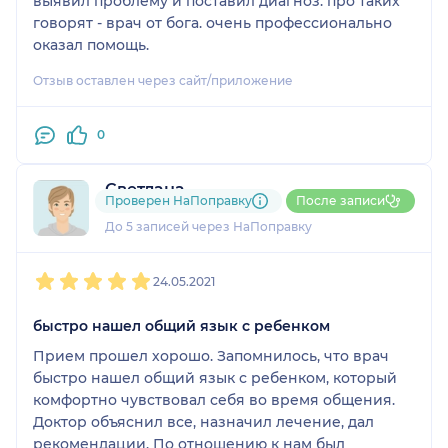
выявил проблему и поставил диагноз. про таких
говорят - врач от бога. очень профессионально
оказал помощь.
Отзыв оставлен через сайт/приложение
0
Светлана
Проверен НаПоправку
После записи
2 отзыва
До 5 записей через НаПоправку
1
2
3
4
5
24.05.2021
быстро нашел общий язык с ребенком
Прием прошел хорошо. Запомнилось, что врач
быстро нашел общий язык с ребенком, который
комфортно чувствовал себя во время общения.
Доктор объяснил все, назначил лечение, дал
рекомендации. По отношению к нам был