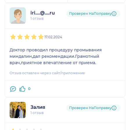
iri....@....ru
Проверен НаПоправку
1 отзыв
1
2
3
4
5
17.02.2024
Доктор проводил процедуру промывания
миндалин,дал рекомендации.Грамотный
врач,приятное впечатление от приема.
Отзыв оставлен через сайт/приложение
0
Залия
Проверен НаПоправку
1 отзыв
1
2
3
4
5