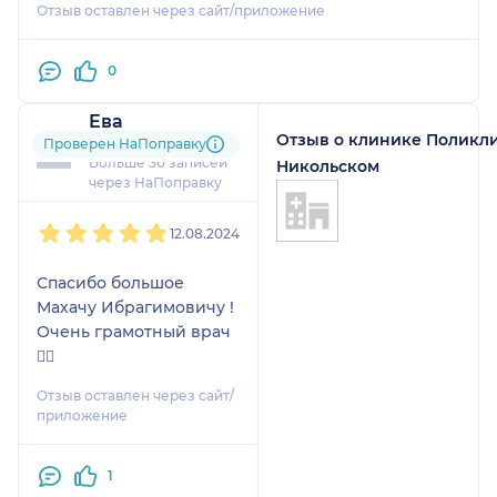
Отзыв оставлен через сайт/приложение
0
Ева
Отзыв о клинике Поликл
2 отзыва
и
4 оценки
Проверен НаПоправку
Больше 30 записей
Никольском
через НаПоправку
1
2
3
4
5
12.08.2024
Спасибо большое
Махачу Ибрагимовичу !
Очень грамотный врач
👨‍⚕️
Отзыв оставлен через сайт/
приложение
1