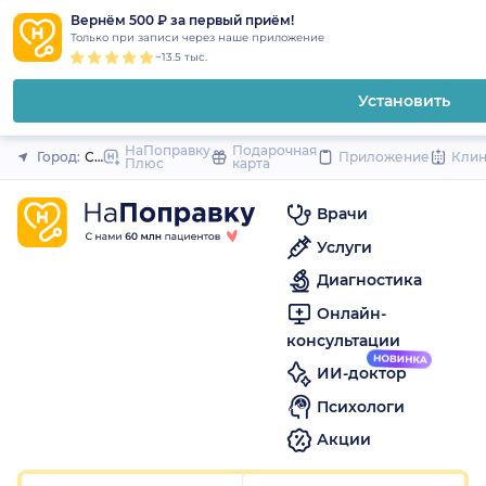
1
2
3
4
5
1
2
3
4
5
1
2
3
4
5
to
Вернём 500 ₽ за первый приём!
Закрыть
Только при записи через наше приложение
content
~13.5 тыс.
Установить
НаПоправку
Подарочная
Город:
Санкт-Петербург
Приложение
Кли
Плюс
карта
Врачи
Услуги
Диагностика
Онлайн-
консультации
ИИ-доктор
Психологи
Акции