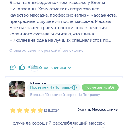
Была на лимфодренажном массаже у Елены
Николаевны. Хочу отметить потрясающее
качество массажа, профессионализм массажиста,
прекрасные ощущения после массажа. Массаж
мне назначен травматологом после лечения
коленного сустава. Я считаю, что Елена
Николаевна одна из лучших специалистов по
массажу. Всем рекомендую!
Отзыв оставлен через сайт/приложение
0
Ответ клиники
Мария
Проверен НаПоправку
После записи
12 отзывов
Больше 10 записей через НаПоправку
1
2
3
4
5
Услуга: Массаж спины
12.11.2024
Получила хороший расслабляющий массаж,