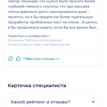
сейчас понимаю, что нужно было просить более
глубокий. Немного смутило, что при массаже
спины довольно долго массировались руки -
приятно, но я бы предпочла более тщательную
проработку проблемных мест на спине... В целом,
я бы продолжила ходить, если бы всё время было
сконцентрировано на спине и была возможность
Прием был в октябре 2024 г.
увеличить "жёсткость" массаже. Также отмечу
В клинике "Неболи на Московском"
отличную музыку во время сеанса 👍
Отзыв оставлен через сайт/приложение
3
Ответ клиники
Карточка специалиста
Какой рейтинг и отзывы?