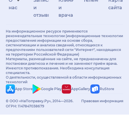
О
Запись
Клиникам
Телемедицина
Карта
нас
и
и
сайта
отзывы
врачам
На информационном ресурсе применяются
рекомендательные технологии (информационные технологии
предоставления информации на основе сбора,
систематизации и анализа сведений, относящихся к
предпочтениям пользователей сети "Интернет", находящихся
на территории Российской Федерации)
Материалы, размещённые на сайте, не предназначены для
постановки диагноза и лечения и не заменяют приём врача.
Имеются противопоказания. Необходима консультация
специалиста.
О деятельности, осуществляемой в области информационных
технологий
App Store
Google Play
AppGallery
RuStore
© ООО «НаПоправку.Ру», 2014—2026.
Правовая информация
ОГРН: 1147847038679