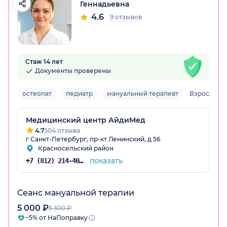
Геннадьевна
4.6
9 отзывов
Стаж 14 лет
Документы проверены
остеопат
педиатр
мануальный терапевт
Взрослый, 
Медицинский центр АйдиМед
4.7
504 отзыва
г Санкт-Петербург, пр-кт Ленинский, д 56
Красносельский район
показать
+7 (812) 214-40-28
Сеанс мануальной терапии
5 000 ₽
5 300 ₽
−5% от НаПоправку