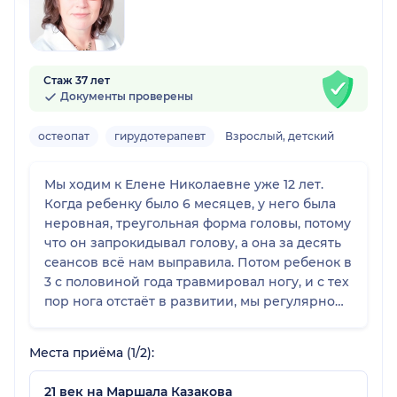
Стаж 37 лет
Документы проверены
остеопат
гирудотерапевт
Взрослый, детский
Мы ходим к Елене Николаевне уже 12 лет.
Когда ребенку было 6 месяцев, у него была
неровная, треугольная форма головы, потому
что он запрокидывал голову, а она за десять
сеансов всё нам выправила. Потом ребенок в
3 с половиной года травмировал ногу, и с тех
пор нога отстаёт в развитии, мы регулярно
ездим к ней, чтобы она выравнивала. Она
работает и с детьми, и со взрослыми, и для
Места приёма (1/2):
нашей семьи сделала очень много. Я очень
ее люблю и надеюсь, что она никуда не уйдет.
21 век на Маршала Казакова