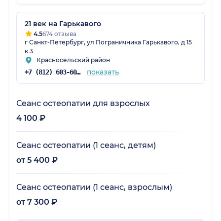
рекомендации по дальнейшему лечению.
Очень понравился специалист.
Внимательный, профессиональный,
21 век на Гарькавого
отличный врач. Всем рекомендую.
4.5
674 отзыва
г Санкт-Петербург, ул Пограничника Гарькавого, д 15
к 3
Красносельский район
показать
+7 (812) 603-60-42
Сеанс остеопатии для взрослых
4 100 ₽
Сеанс остеопатии (1 сеанс, детям)
от 5 400 ₽
Сеанс остеопатии (1 сеанс, взрослым)
от 7 300 ₽