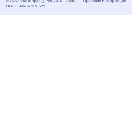
© ООО «НаПоправку.Ру», 2014—2026.
Правовая информация
ОГРН: 1147847038679