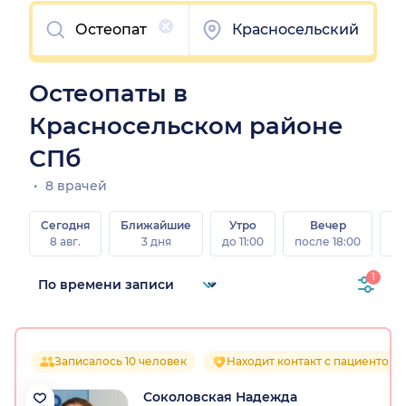
Очистить
Красносельский
Остеопаты в
Красносельском районе
СПб
8 врачей
Сегодня
Ближайшие
Утро
Вечер
В
8 авг.
3 дня
до 11:00
после 18:00
8 а
1
Записалось 10 человек
Находит контакт с пациентом
Соколовская Надежда