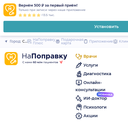
1
2
3
4
5
to
Вернём 500 ₽ за первый приём!
Закрыть
Только при записи через наше приложение
content
~13.5 тыс.
Установить
НаПоправку
Подарочная
Город:
Санкт-Петербург
Приложение
Кли
Плюс
карта
Врачи
Услуги
Диагностика
Онлайн-
консультации
ИИ-доктор
Психологи
Акции