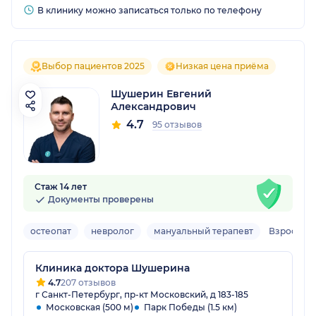
В клинику можно записаться только по телефону
Выбор пациентов 2025
Низкая цена приёма
Шушерин Евгений
Александрович
4.7
95 отзывов
Стаж 14 лет
Документы проверены
остеопат
невролог
мануальный терапевт
Взрослый,
Клиника доктора Шушерина
4.7
207 отзывов
г Санкт-Петербург, пр-кт Московский, д 183-185
Московская (500 м)
Парк Победы (1.5 км)