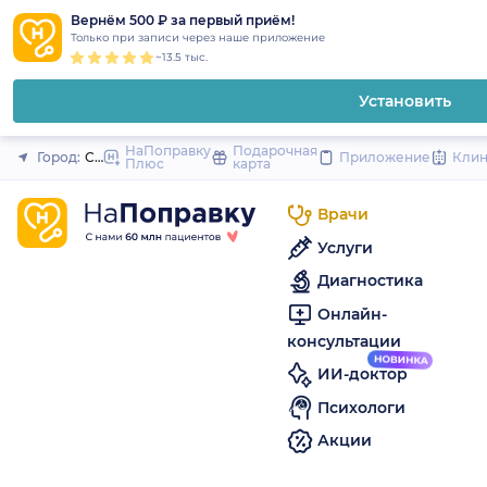
1
2
3
4
5
to
Вернём 500 ₽ за первый приём!
Закрыть
Только при записи через наше приложение
content
~13.5 тыс.
Установить
НаПоправку
Подарочная
Город:
Санкт-Петербург
Приложение
Кли
Плюс
карта
Врачи
Услуги
Диагностика
Онлайн-
консультации
ИИ-доктор
Психологи
Акции