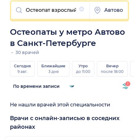
Очистить
Автово
Остеопаты у метро Автово
в Санкт-Петербурге
30 врачей
Сегодня
Ближайшие
Утро
Вечер
В
9 авг.
3 дня
до 11:00
после 18:00
8 а
1
Не нашли врачей этой специальности
Врачи с онлайн-записью в соседних
районах