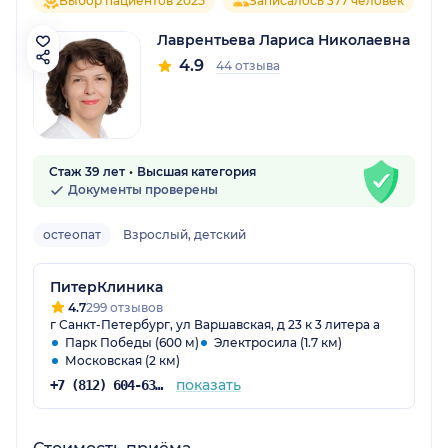
Выбор пациентов 2025
Записалось 377 человек
Лаврентьева Лариса Николаевна
4.9
44 отзыва
Стаж 39 лет
Высшая категория
Документы проверены
остеопат
Взрослый, детский
ПитерКлиника
4.7
299 отзывов
г Санкт-Петербург, ул Варшавская, д 23 к 3 литера а
Парк Победы (600 м)
Электросила (1.7 км)
Московская (2 км)
показать
+7 (812) 604-63-42