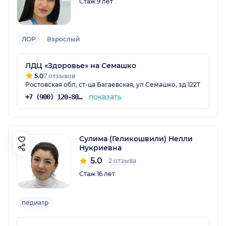
Стаж 9 лет
ЛОР
Взрослый
ЛДЦ «Здоровье» на Семашко
5.0
7 отзывов
Ростовская обл, ст-ца Багаевская, ул Семашко, зд 122Т
показать
+7 (900) 120-80-88
Сулима (Геликошвили) Нелли
Нукриевна
5.0
2 отзыва
Стаж 16 лет
педиатр