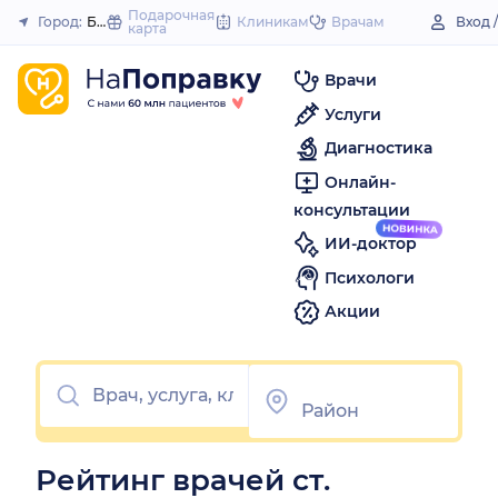
to
Подарочная
Город:
Багаевская (станица)
Клиникам
Врачам
Вход 
карта
Закрыть
content
Врачи
Услуги
Диагностика
Онлайн-
консультации
ИИ-доктор
Психологи
Акции
Рейтинг врачей ст.