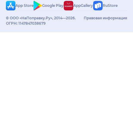
App Store
Google Play
AppGallery
RuStore
© ООО «НаПоправку.Ру», 2014—2026.
Правовая информация
ОГРН: 1147847038679