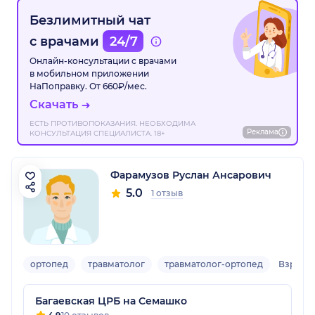
Безлимитный чат
с врачами
24/7
Онлайн-консультации с врачами
в мобильном приложении
НаПоправку. От 660₽/мес.
Скачать
ЕСТЬ ПРОТИВОПОКАЗАНИЯ. НЕОБХОДИМА
Реклама
КОНСУЛЬТАЦИЯ СПЕЦИАЛИСТА. 18+
Фарамузов Руслан Ансарович
5.0
1 отзыв
ортопед
травматолог
травматолог-ортопед
Взросл
Багаевская ЦРБ на Семашко