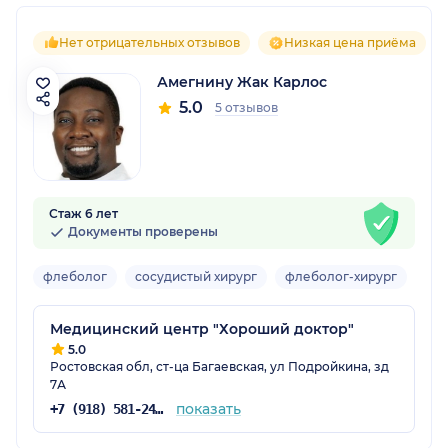
Нет отрицательных отзывов
Низкая цена приёма
Амегнину Жак Карлос
5.0
5 отзывов
Стаж 6 лет
Документы проверены
флеболог
сосудистый хирург
флеболог-хирург
вра
Медицинский центр "Хороший доктор"
5.0
Ростовская обл, ст-ца Багаевская, ул Подройкина, зд
7А
показать
+7 (918) 581-24-44