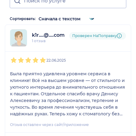
Сортировать:
k1r....@....com
Проверен НаПоправку
1 отзыв
1
2
3
4
5
22.06.2025
Была приятно удивлена уровнем сервиса в
клинике! Всё на высшем уровне — от стильного и
уютного интерьера до внимательного отношения
к пациентам. Отдельное спасибо врачу Денису
Алексеевичу за профессионализм, терпение и
чуткость. Во время лечения чувствуешь себя в
надёжных руках. Теперь хожу к стоматологу без
страха, с уверенностью и спокойствием!
Отзыв оставлен через сайт/приложение