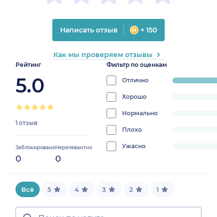
Написать отзыв
+ 150
Как мы проверяем отзывы
Рейтинг
Фильтр по оценкам
5.0
Отлично
progress:
100%
Хорошо
progress:
0%
Нормально
progress:
1 отзыв
0%
Плохо
progress:
0%
Ужасно
progress:
Заблокировано
Нерелевантно
0
0
0%
Всё
5
4
3
2
1