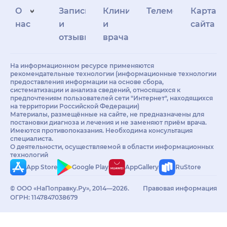
О
Запись
Клиникам
Телемедицина
Карта
нас
и
и
сайта
отзывы
врачам
На информационном ресурсе применяются
рекомендательные технологии (информационные технологии
предоставления информации на основе сбора,
систематизации и анализа сведений, относящихся к
предпочтениям пользователей сети "Интернет", находящихся
на территории Российской Федерации)
Материалы, размещённые на сайте, не предназначены для
постановки диагноза и лечения и не заменяют приём врача.
Имеются противопоказания. Необходима консультация
специалиста.
О деятельности, осуществляемой в области информационных
технологий
App Store
Google Play
AppGallery
RuStore
© ООО «НаПоправку.Ру», 2014—2026.
Правовая информация
ОГРН: 1147847038679