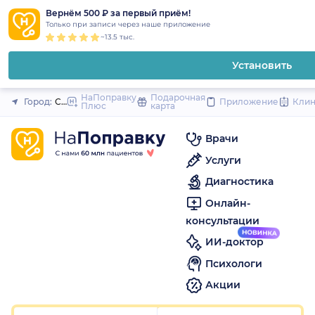
1
2
3
4
5
1
2
3
4
5
1
2
3
4
5
to
Вернём 500 ₽ за первый приём!
Закрыть
Только при записи через наше приложение
content
~13.5 тыс.
Установить
НаПоправку
Подарочная
Город:
Ставрополь
Приложение
Кли
Плюс
карта
Врачи
Услуги
Диагностика
Онлайн-
консультации
ИИ-доктор
Психологи
Акции