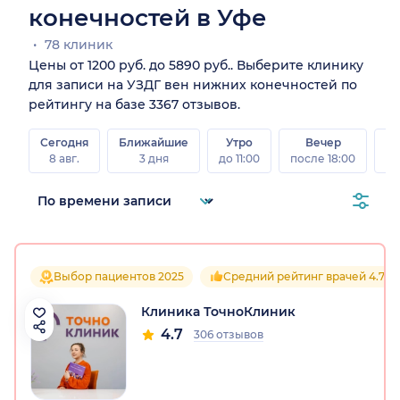
конечностей в Уфе
78 клиник
Цены от 1200 руб. до 5890 руб.. Выберите клинику
для записи на УЗДГ вен нижних конечностей по
рейтингу на базе 3367 отзывов.
Сегодня
Ближайшие
Утро
Вечер
В
8 авг.
3 дня
до 11:00
после 18:00
8 а
Выбор пациентов 2025
Средний рейтинг врачей 4.7
Клиника ТочноКлиник
4.7
306 отзывов