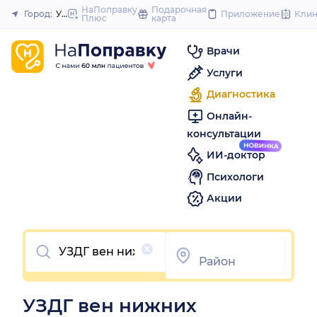
to
НаПоправку
Подарочная
Город:
Уфа
Приложение
Кли
Плюс
карта
Закрыть
content
Врачи
Услуги
Диагностика
Онлайн-
консультации
ИИ-доктор
Психологи
Акции
Очистить
УЗДГ вен нижних