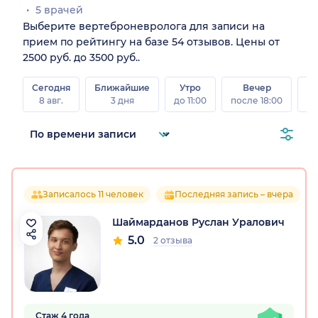
5 врачей
Выберите вертеброневролога для записи на
прием по рейтингу на базе 54 отзывов. Цены от
2500 руб. до 3500 руб..
Сегодня
Ближайшие
Утро
Вечер
В
8 авг.
3 дня
до 11:00
после 18:00
8 а
Записалось 11 человек
Последняя запись – вчера
Шаймарданов Руслан Уралович
5.0
2 отзыва
Стаж 4 года