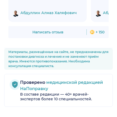
Боль нача
скорейш
Благода
Абдуллин Алмаз Халяфович
Абдулл
медперсо
отношени
рекомендо
знакомым!
Написать отзыв
+ 150
Материалы, размещённые на сайте, не предназначены для
постановки диагноза и лечения и не заменяют приём
врача. Имеются противопоказания. Необходима
консультация специалиста.
Проверено
медицинской редакцией
НаПоправку
В составе редакции — 40+ врачей-
экспертов более 10 специальностей.