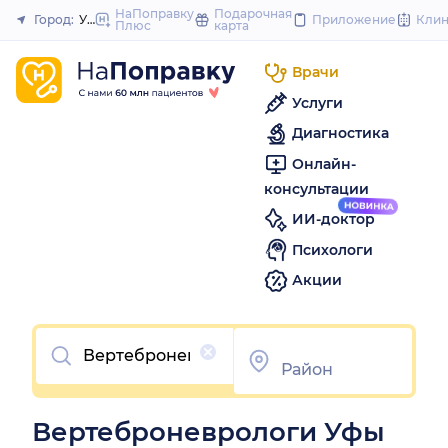
to
НаПоправку
Подарочная
Город:
Уфа
Приложение
Кли
Плюс
карта
Закрыть
content
Врачи
Услуги
Диагностика
Онлайн-
консультации
ИИ-доктор
Психологи
Акции
Очистить
Вертеброневрологи Уфы