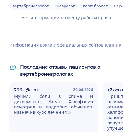
вертеброневролог
невролог
вертебролог
Взрослы
Нет информации по месту работы врача
Информация взята c официальных сайтов клиник
Последние отзывы пациентов о
вертеброневрологах
796....@....ru
+7xxxxxxxx
30.06.2026
Мучили боли в спине и
Пришла н
дискомфорт, Алмаз Халяфович
болями в 
осмотрел и подробно объяснил,
отнималас
назначив курс лечения🤝
Халяфови
лечение 
почувств
улучшение