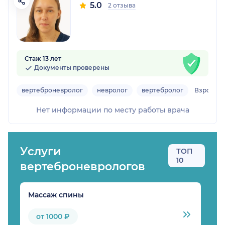
5.0
2 отзыва
Стаж 13 лет
Документы проверены
вертеброневролог
невролог
вертебролог
Взрослы
Нет информации по месту работы врача
Услуги
ТОП
10
вертеброневрологов
Массаж спины
М
от 1000 ₽