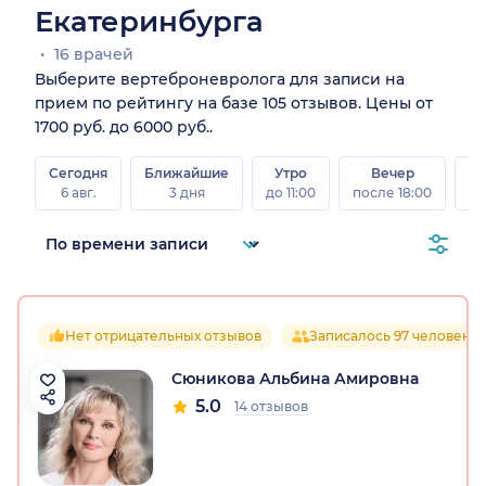
Екатеринбурга
16 врачей
Выберите вертеброневролога для записи на
прием по рейтингу на базе 105 отзывов. Цены от
1700 руб. до 6000 руб..
Сегодня
Ближайшие
Утро
Вечер
В
6 авг.
3 дня
до 11:00
после 18:00
8 а
Нет отрицательных отзывов
Записалось 97 человек
Сюникова Альбина Амировна
5.0
14 отзывов