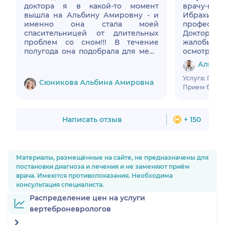
доктора я в какой-то момент
врачу-не
вышла на Альбину Амировну - и
Ибрахим
именно она стала моей
професси
спасительницей от длительных
Доктор в
проблем со сном!!! В течение
жалобы,
полугода она подобрала для меня
осмотр и
идеальную терапию, также я
схему ле
Аль-Ма
прошла курс когнитивно
обследо
поведенческой терапии. Если
грамот
Услуга: При
Сюникова Альбина Амировна
раньше мне тяжело было просто
самочув
Прием был в 
жить, функционировать на работе,
улучшило
то сейчас я обрела силы, энергию
отличного
(ведь сон это очень важная
свое дело.
Написать отзыв
+ 150
составляющая нашей жизни и
сейчас у меня с этим проблем нет).
Спасибо, Альбина Амировна. Вы -
лучшая!
Материалы, размещённые на сайте, не предназначены для
постановки диагноза и лечения и не заменяют приём
врача. Имеются противопоказания. Необходима
консультация специалиста.
Распределение цен на услуги
вертеброневрологов