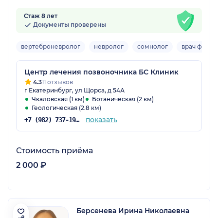
Стаж 8 лет
Документы проверены
вертеброневролог
невролог
сомнолог
врач функц
Центр лечения позвоночника БС Клиник
4.3
11 отзывов
г Екатеринбург, ул Щорса, д 54А
Чкаловская (1 км)
Ботаническая (2 км)
Геологическая (2.8 км)
показать
+7 (982) 737-19-30
Стоимость приёма
2 000 ₽
Берсенева Ирина Николаевна