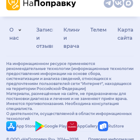
О
Запись
Клиникам
Телемедицина
Карта
нас
и
и
сайта
отзывы
врачам
На информационном ресурсе применяются
рекомендательные технологии (информационные технологии
предоставления информации на основе сбора,
систематизации и анализа сведений, относящихся к
предпочтениям пользователей сети "Интернет", находящихся
на территории Российской Федерации)
Материалы, размещённые на сайте, не предназначены для
постановки диагноза и лечения и не заменяют приём врача.
Имеются противопоказания. Необходима консультация
специалиста.
О деятельности, осуществляемой в области информационных
технологий
App Store
Google Play
AppGallery
RuStore
© ООО «НаПоправку.Ру», 2014—2026.
Правовая информация