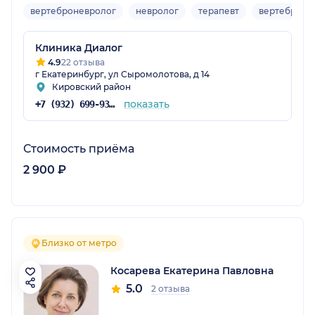
вертеброневролог
невролог
терапевт
вертеброло
Клиника Диалог
4.9
22 отзыва
г Екатеринбург, ул Сыромолотова, д 14
Кировский район
показать
+7 (932) 699-93-09
Стоимость приёма
2 900 ₽
Близко от метро
Косарева Екатерина Павловна
5.0
2 отзыва