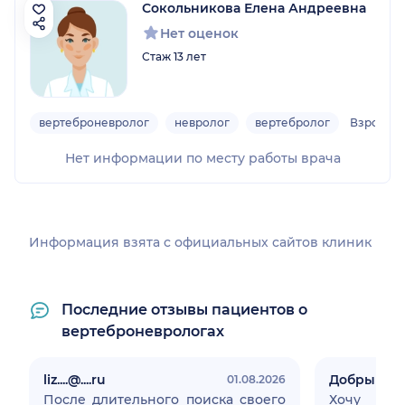
Сокольникова Елена Андреевна
Нет оценок
Стаж 13 лет
вертеброневролог
невролог
вертебролог
Взрослы
Нет информации по месту работы врача
Информация взята c официальных сайтов клиник
Последние отзывы пациентов о
вертеброневрологах
liz....@....ru
Добрыня
01.08.2026
После длительного поиска своего
Хочу выр