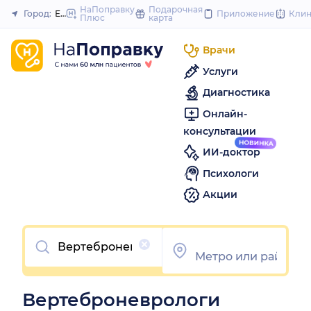
to
НаПоправку
Подарочная
Город:
Екатеринбург
Приложение
Кли
Плюс
карта
Закрыть
content
Врачи
Услуги
Диагностика
Онлайн-
консультации
ИИ-доктор
Психологи
Акции
Очистить
Вертеброневрологи