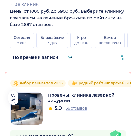
38 клиник
Цены от 1000 руб. до 3900 руб.. Выберите клинику
для записи на лечение бронхита по рейтингу на
базе 2687 отзывов.
Сегодня
Ближайшие
Утро
Вечер
В
8 авг.
3 дня
до 11:00
после 18:00
8 а
Выбор пациентов 2025
Средний рейтинг врачей 5.0
Провены, клиника лазерной
хирургии
5.0
66 отзывов