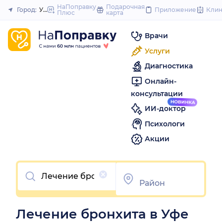
to
НаПоправку
Подарочная
Город:
Уфа
Приложение
Кли
Плюс
карта
Закрыть
content
Врачи
Услуги
Диагностика
Онлайн-
консультации
ИИ-доктор
Психологи
Акции
Очистить
Лечение бронхита в Уфе