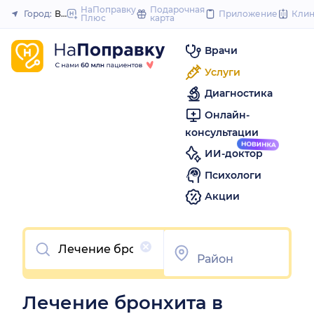
to
НаПоправку
Подарочная
Город:
Волгоград
Приложение
Кли
Плюс
карта
Закрыть
content
Врачи
Услуги
Диагностика
Онлайн-
консультации
ИИ-доктор
Психологи
Акции
Очистить
Лечение бронхита в