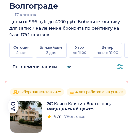
Волгограде
17 клиник
Цены от 996 руб. до 4000 руб.. Выберите клинику
для записи на лечение бронхита по рейтингу на
базе 1792 отзывов.
Сегодня
Ближайшие
Утро
Вечер
В
8 авг.
3 дня
до 11:00
после 18:00
8 а
Выбор пациентов 2025
14 лет работаем на рынке
ЭС Класс Клиник Волгоград,
медицинский центр
4.7
79 отзывов