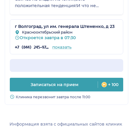
положительная тенденция!И что не
маловажно для женщин-осмотр прошел
максимально аккуратно!Очень понравился
врач!По необходимости пойду только к ней!
г Волгоград, ул им. генерала Штеменко, д 23
Краснооктябрьский район
Откроется завтра в 07:30
показать
+7 (844) 245-97-61
Записаться на прием
+ 100
Клиника перезвонит завтра после 11:00
Информация взята c официальных сайтов клиник