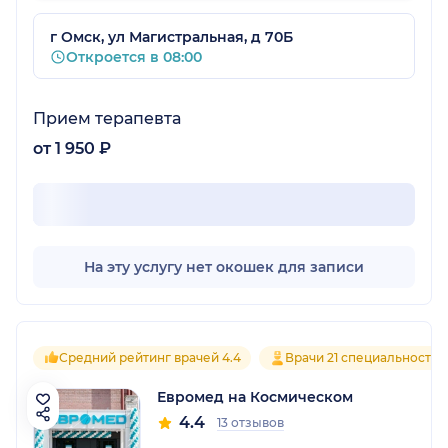
рассказываю знакомым, что мы ходили к
такому доктору: если есть проблемы, можно
г Омск, ул Магистральная, д 70Б
обращаться.
Откроется в 08:00
Прием терапевта
от 1 950 ₽
На эту услугу нет окошек для записи
Средний рейтинг врачей 4.4
Врачи 21 специальностей
Евромед на Космическом
4.4
13 отзывов