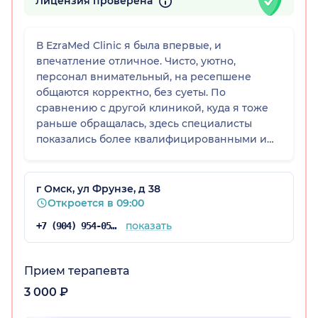
Лицензия проверена
В EzraMed Clinic я была впервые, и
впечатление отличное. Чисто, уютно,
персонал внимательный, на ресепшене
общаются корректно, без суеты. По
сравнению с другой клиникой, куда я тоже
раньше обращалась, здесь специалисты
показались более квалифицированными и
более внимательными к пациентам. Клинике
я бы поставила пятерку и уже успела
порекомендовать ее знакомым.
г Омск, ул Фрунзе, д 38
Откроется в 09:00
показать
+7 (904) 954-05-60
Прием терапевта
3 000 ₽