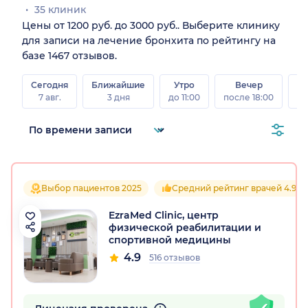
35 клиник
Цены от 1200 руб. до 3000 руб.. Выберите клинику
для записи на лечение бронхита по рейтингу на
базе 1467 отзывов.
Сегодня
Ближайшие
Утро
Вечер
В
7 авг.
3 дня
до 11:00
после 18:00
8 а
Выбор пациентов 2025
Средний рейтинг врачей 4.9
EzraMed Clinic, центр
физической реабилитации и
спортивной медицины
4.9
516 отзывов