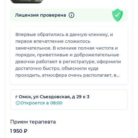
Лицензия проверена
Впервые обратились в данную клинику, и
первое впечатление сложилось
замечательное. В клинике полная чистота и
порядок, приветливые и доброжелательные
девочки работают в регистратуре, оформили
достаточно быстро, объяснили куда
проходить, атмосфера очень располагает, в
целом персонал понравился, время
ожидания в очереди незначительное. Всё
понравилось, рекомендую данную клинику.
г Омск, ул Съездовская, д 29 к 3
Откроется в 08:00
Прием терапевта
1 950 ₽