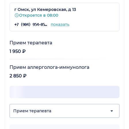
Единственное, что удивительно, что пройти
можно только в одном офисе,что на
г Омск, ул Кемеровская, д 13
Кемеровской.
Откроется в 08:00
показать
+7 (904) 954-05-47
Прием терапевта
1 950 ₽
Прием аллерголога-иммунолога
2 850 ₽
Прием терапевта