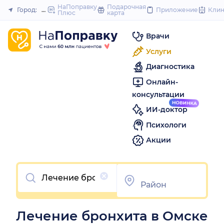
to
НаПоправку
Подарочная
Город:
Омск
Приложение
Кли
Плюс
карта
Закрыть
content
Врачи
Услуги
Диагностика
Онлайн-
консультации
ИИ-доктор
Психологи
Акции
Очистить
Лечение бронхита в Омске