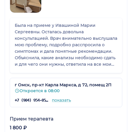
Была на приеме у Ивашиной Марии
Сергеевны. Осталась довольна
консультацией. Врач внимательно выслушала
мою проблему, подробно расспросила о
симптомах и дала понятные рекомендации.
Объяснила, какие анализы необходимо сдать
и для чего они нужны, ответила на все мои
вопросы. Прием прошел в спокойной и
доброжелательной атмосфере. Обязательно
приду на повторный прием, чтобы обсудить
г Омск, пр-кт Карла Маркса, д 72, помещ 2П
результаты анализов и подобрать
Откроется в 08:00
дальнейшее лечение. Спасибо за грамотную
показать
+7 (904) 954-05-68
консультацию и доброжелательное
отношение!
Прием терапевта
1 800 ₽