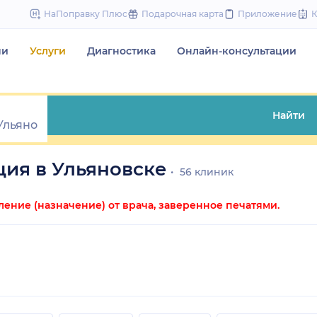
to
НаПоправку Плюс
Подарочная карта
Приложение
content
чи
Услуги
Диагностика
Онлайн-консультации
Найти
ия в Ульяновске
56 клиник
ние (назначение) от врача, заверенное печатями.