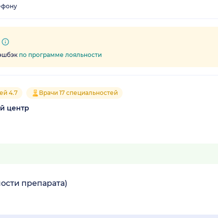
ефону
кэшбэк
по программе лояльности
ей 4.7
Врачи 17 специальностей
й центр
ости препарата)