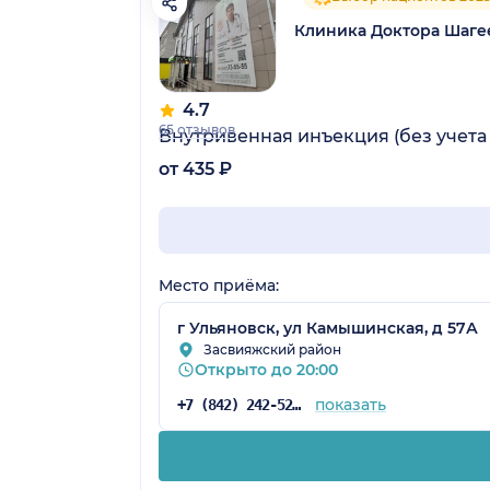
Клиника Доктора Шаге
4.7
65 отзывов
Внутривенная инъекция (без учета
от 435 ₽
Место приёма:
г Ульяновск, ул Камышинская, д 57А
Засвияжский район
Открыто до 20:00
показать
+7 (842) 242-52-14