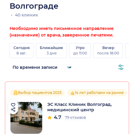
Волгограде
40 клиник
Необходимо иметь письменное направление
(назначение) от врача, заверенное печатями.
Сегодня
Ближайшие
Утро
Вечер
В
8 авг.
3 дня
до 11:00
после 18:00
8 а
Выбор пациентов 2025
14 лет работаем на рынке
ЭС Класс Клиник Волгоград,
медицинский центр
4.7
79 отзывов