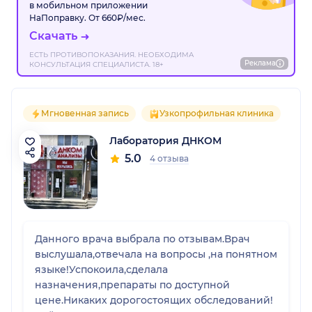
в мобильном приложении
НаПоправку. От 660₽/мес.
Скачать
ЕСТЬ ПРОТИВОПОКАЗАНИЯ. НЕОБХОДИМА
Реклама
КОНСУЛЬТАЦИЯ СПЕЦИАЛИСТА. 18+
Мгновенная запись
Узкопрофильная клиника
Лаборатория ДНКОМ
5.0
4 отзыва
Данного врача выбрала по отзывам.Врач
выслушала,отвечала на вопросы ,на понятном
языке!Успокоила,сделала
назначения,препараты по доступной
цене.Никаких дорогостоящих обследований!