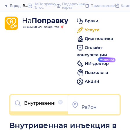
to
НаПоправку
Подарочная
Город:
Волгоград
Приложение
Кли
Плюс
карта
Закрыть
content
Врачи
Услуги
Диагностика
Онлайн-
консультации
ИИ-доктор
Психологи
Акции
Очистить
Внутривенная инъекция в