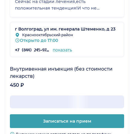
Сейчас на стадии лечения,есть
положительная тенденция!И что не
маловажно для женщин-осмотр прошел
максимально аккуратно!Очень понравился
врач!По необходимости пойду только к ней!
г Волгоград, ул им. генерала Штеменко, д 23
Краснооктябрьский район
Открыто до 17:00
показать
+7 (844) 245-97-61
Внутривенная инъекция (без стоимости
лекарств)
450 ₽
Записаться на прием