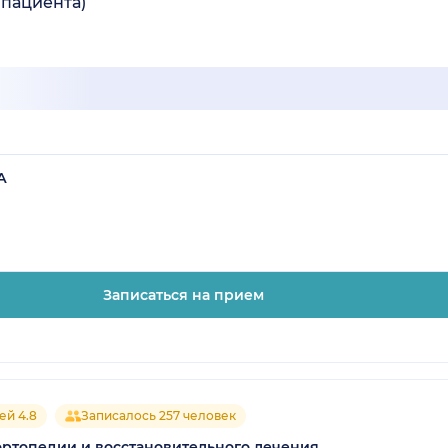
 пациента)
А
Записаться на прием
ей 4.8
Записалось 257 человек
ортопедии и восстановительного лечения