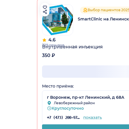
Выбор пациентов 202
SmartClinic на Ленинс
4.6
729 отзывов
Внутривенная инъекция
350 ₽
Место приёма:
г Воронеж, пр-кт Ленинский, д 68А
Левобережный район
Круглосуточно
показать
+7 (473) 200-97-34