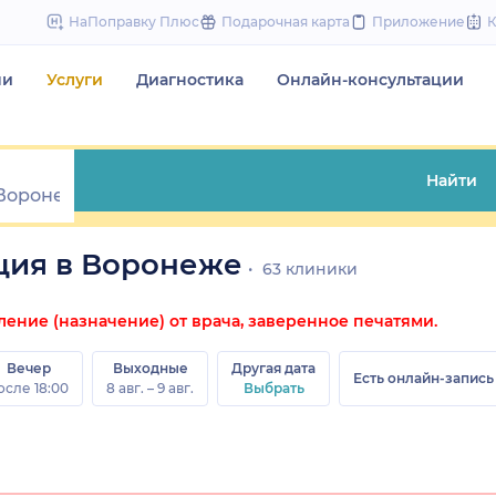
to
НаПоправку Плюс
Подарочная карта
Приложение
content
чи
Услуги
Диагностика
Онлайн-консультации
Найти
ция в Воронеже
63 клиники
ние (назначение) от врача, заверенное печатями.
Вечер
Выходные
Другая дата
Есть онлайн-запись
осле 18:00
8 авг. – 9 авг.
Выбрать