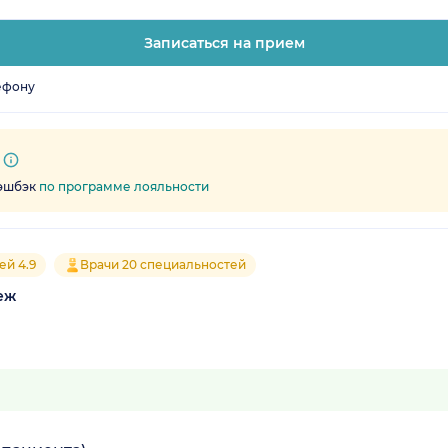
Записаться на прием
ефону
кэшбэк
по программе лояльности
ей 4.9
Врачи 20 специальностей
еж