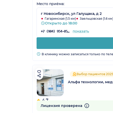
Место приёма:
г Новосибирск, ул Галущака, д 2
Гагаринская (1.5 км)
Заельцовская (1.6 км
Открыто до 18:00
показать
+7 (904) 954-05-23
В клинику можно записаться только по тел
Выбор пациентов 202
Альфа технологии, ме
4.7
355 отзывов
Лицензия проверена