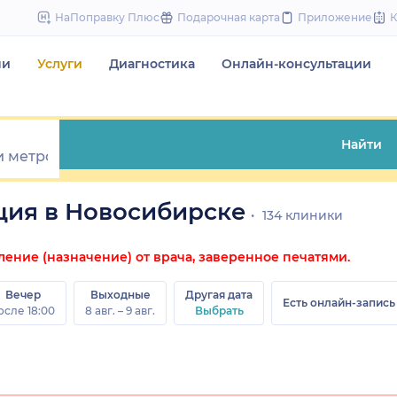
to
НаПоправку Плюс
Подарочная карта
Приложение
content
чи
Услуги
Диагностика
Онлайн-консультации
Найти
ция в Новосибирске
134 клиники
ние (назначение) от врача, заверенное печатями.
Вечер
Выходные
Другая дата
Есть онлайн-запись
осле 18:00
8 авг. – 9 авг.
Выбрать