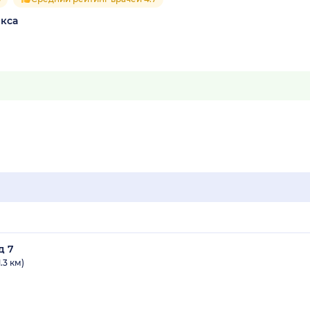
ркса
д 7
.3 км)