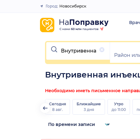
Город:
Новосибирск
Закрыть
Вра
Очистить
Внутривенная инъек
Необходимо иметь письменное направле
Сегодня
Ближайшие
Утро
8 авг.
3 дня
до 11:00
п