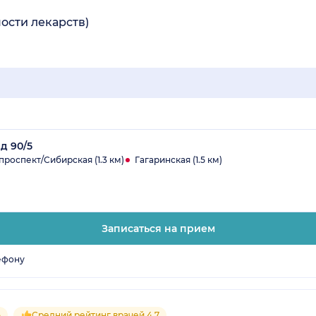
ости лекарств)
д 90/5
роспект/Сибирская (1.3 км)
Гагаринская (1.5 км)
Записаться на прием
ефону
5
Средний рейтинг врачей 4.7