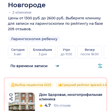
Новгороде
2 клиники
Цены от 1300 руб. до 2600 руб.. Выберите клинику
для записи на ларингоскопии по рейтингу на базе
209 отзывов.
Ларингоскопия ребенку
Сегодня
Ближайшие
Утро
Вечер
В
6 авг.
3 дня
до 11:00
после 18:00
8 а
Выбор пациентов 2025
Средний рейтинг врачей 4.8
Дом Здоровья, многопрофильная
клиника
4.7
104 отзыва