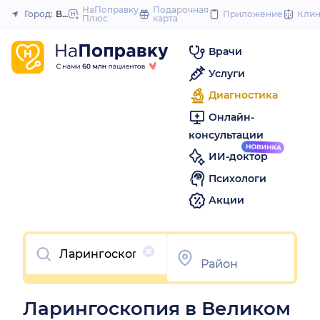
to
НаПоправку
Подарочная
Город:
Великий Новгород
Приложение
Кли
Плюс
карта
Закрыть
content
Врачи
Услуги
Диагностика
Онлайн-
консультации
ИИ-доктор
Психологи
Акции
Очистить
Ларингоскопия в Великом