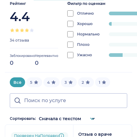
Рейтинг
Фильтр по оценкам
4.4
Отлично
progress:
82.352941176470
Хорошо
progress:
2.941176470588235%
Нормально
progress:
34 отзыва
0%
Плохо
progress:
0%
Ужасно
progress:
Заблокировано
Нерелевантно
0
0
14.705882352941178%
Всё
5
4
3
2
1
Сортировать:
Отзыв о враче
Пользователь
Проверен НаПоправку