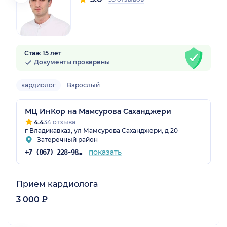
Стаж 15 лет
Документы проверены
кардиолог
Взрослый
МЦ ИнКор на Мамсурова Саханджери
4.4
34 отзыва
г Владикавказ, ул Мамсурова Саханджери, д 20
Затеречный район
показать
+7 (867) 228-98-88
Прием кардиолога
3 000 ₽