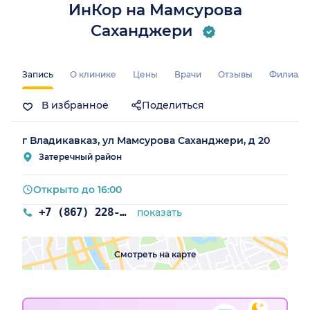
ИнКор на Мамсурова
Саханджери
Запись
О клинике
Цены
Врачи
Отзывы
Филиал
В избранное
Поделиться
г Владикавказ, ул Мамсурова Саханджери, д 20
Затеречный район
Открыто до 16:00
+7 (867) 228-98-88
показать
Смотреть на карте