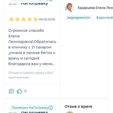
НаПоправку
Хадарцева Елена Ле
1
2
3
4
5
эндокринолог
Взрослый
06.06.2026
Огромное спасибо
Елена
Леонидовна!,Обратилась
в клинику с 21 сахаром
,узнала в панике бегом к
врачу и сегодня
благодарна вам у меня
5,5
Отзыв оставлен через сайт/
сахар.Анализы,лечение,
приложение
все с успехом.Низкий
вам поклон Елена
0
Леонидовна!
Рекомендую каждому
обращаться к Елене
Отзыв о враче
Пользователь
Проверен НаПоправку
Леонидовне на дичном
НаПоправку