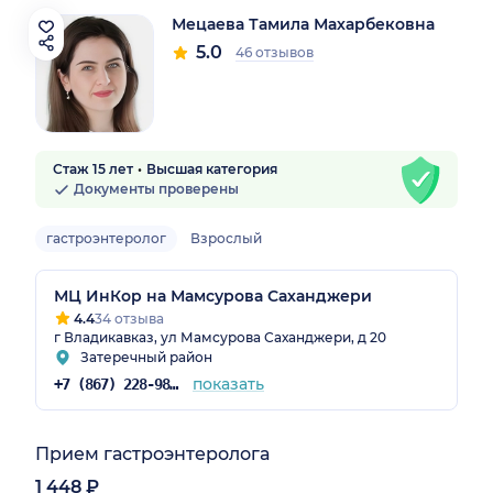
Мецаева Тамила Махарбековна
5.0
46 отзывов
Стаж 15 лет
Высшая категория
Документы проверены
гастроэнтеролог
Взрослый
МЦ ИнКор на Мамсурова Саханджери
4.4
34 отзыва
г Владикавказ, ул Мамсурова Саханджери, д 20
Затеречный район
показать
+7 (867) 228-98-88
Прием гастроэнтеролога
1 448 ₽