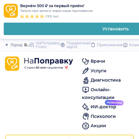
1
2
3
4
5
1
2
3
4
5
1
2
3
4
5
to
Вернём 500 ₽ за первый приём!
Закрыть
Только при записи через наше приложение
content
~13.5 тыс.
Установить
НаПоправку
Подарочная
Город:
Владикавказ
Приложение
Кли
Плюс
карта
Врачи
Услуги
Диагностика
Онлайн-
консультации
ИИ-доктор
Психологи
Акции