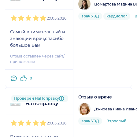
опыте.Берегите себя и
Цомартова Мадина В
не болейте.Каждому
1
2
3
4
5
здоровье желаю!
врач УЗД
кардиолог
29.05.2026
Самый внимательный и
знающий врач,спасибо
большое Вам
Отзыв оставлен через сайт/
приложение
0
Отзыв о враче
Пользователь
Проверен НаПоправку
НаПоправку
Джиоева Лиана Иван
1
2
3
4
5
врач УЗД
Взрослый
29.05.2026
Привела отца на узи