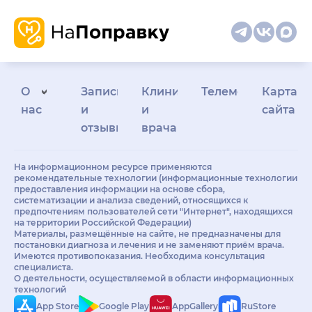
О
Запись
Клиникам
Телемедицина
Карта
нас
и
и
сайта
отзывы
врачам
На информационном ресурсе применяются
рекомендательные технологии (информационные технологии
предоставления информации на основе сбора,
систематизации и анализа сведений, относящихся к
предпочтениям пользователей сети "Интернет", находящихся
на территории Российской Федерации)
Материалы, размещённые на сайте, не предназначены для
постановки диагноза и лечения и не заменяют приём врача.
Имеются противопоказания. Необходима консультация
специалиста.
О деятельности, осуществляемой в области информационных
технологий
App Store
Google Play
AppGallery
RuStore