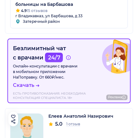
больницы на Барбашова
4.9
15 отзывов
г Владикавказ, ул Барбашова, д 33
Затеречный район
Безлимитный чат
с врачами
24/7
Онлайн-консультации с врачами
в мобильном приложении
НаПоправку. От 660₽/мес.
Скачать
ЕСТЬ ПРОТИВОПОКАЗАНИЯ. НЕОБХОДИМА
Реклама
КОНСУЛЬТАЦИЯ СПЕЦИАЛИСТА. 18+
Елеев Анатолий Назирович
5.0
1 отзыв