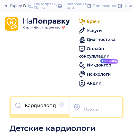
to
НаПоправку
Подарочная
Город:
Владикавказ
Приложение
Кли
Плюс
карта
Закрыть
content
Врачи
Услуги
Диагностика
Онлайн-
консультации
ИИ-доктор
Психологи
Акции
Очистить
Детские кардиологи