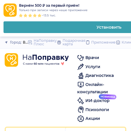
1
2
3
4
5
to
Вернём 500 ₽ за первый приём!
Закрыть
Только при записи через наше приложение
content
~13.5 тыс.
Установить
НаПоправку
Подарочная
Город:
Владивосток
Приложение
Кли
Плюс
карта
Врачи
Услуги
Диагностика
Онлайн-
консультации
ИИ-доктор
Психологи
Акции