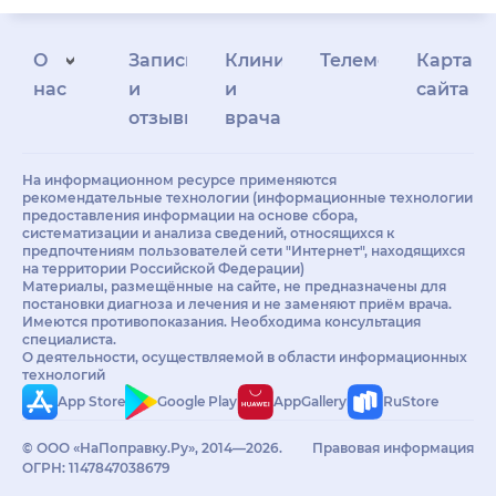
О
Запись
Клиникам
Телемедицина
Карта
нас
и
и
сайта
отзывы
врачам
На информационном ресурсе применяются
рекомендательные технологии (информационные технологии
предоставления информации на основе сбора,
систематизации и анализа сведений, относящихся к
предпочтениям пользователей сети "Интернет", находящихся
на территории Российской Федерации)
Материалы, размещённые на сайте, не предназначены для
постановки диагноза и лечения и не заменяют приём врача.
Имеются противопоказания. Необходима консультация
специалиста.
О деятельности, осуществляемой в области информационных
технологий
App Store
Google Play
AppGallery
RuStore
© ООО «НаПоправку.Ру», 2014—2026.
Правовая информация
ОГРН: 1147847038679