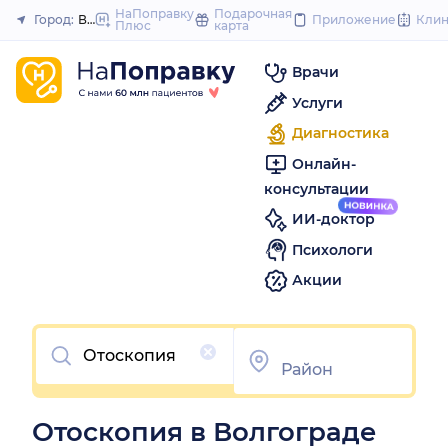
to
НаПоправку
Подарочная
Город:
Волгоград
Приложение
Кли
Плюс
карта
Закрыть
content
Врачи
Услуги
Диагностика
Онлайн-
консультации
ИИ-доктор
Психологи
Акции
Очистить
Отоскопия в Волгограде