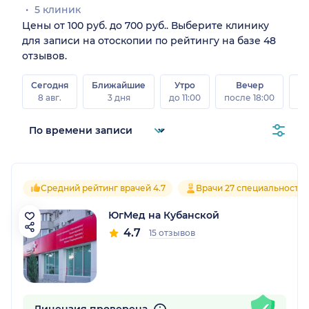
5 клиник
Цены от 100 руб. до 700 руб.. Выберите клинику
для записи на отоскопии по рейтингу на базе 48
отзывов.
Сегодня
Ближайшие
Утро
Вечер
В
8 авг.
3 дня
до 11:00
после 18:00
8 а
Средний рейтинг врачей 4.7
Врачи 27 специальносте
ЮгМед на Кубанской
4.7
15 отзывов