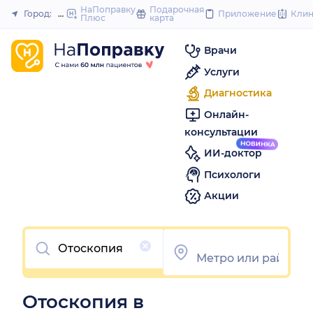
to
НаПоправку
Подарочная
Город:
Новосибирск
Приложение
Кли
Плюс
карта
Закрыть
content
Врачи
Услуги
Диагностика
Онлайн-
консультации
ИИ-доктор
Психологи
Акции
Очистить
Отоскопия в