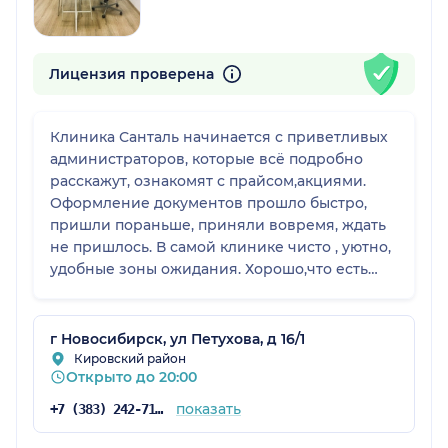
Лицензия проверена
Клиника Санталь начинается с приветливых
администраторов, которые всё подробно
расскажут, ознакомят с прайсом,акциями.
Оформление документов прошло быстро,
пришли пораньше, приняли вовремя, ждать
не пришлось. В самой клинике чисто , уютно,
удобные зоны ожидания. Хорошо,что есть
клиника недалеко от дома, где можно
получить качественные услуги, как для
взрослых,так и для детей!
г Новосибирск, ул Петухова, д 16/1
Кировский район
Открыто до 20:00
показать
+7 (383) 242-71-64