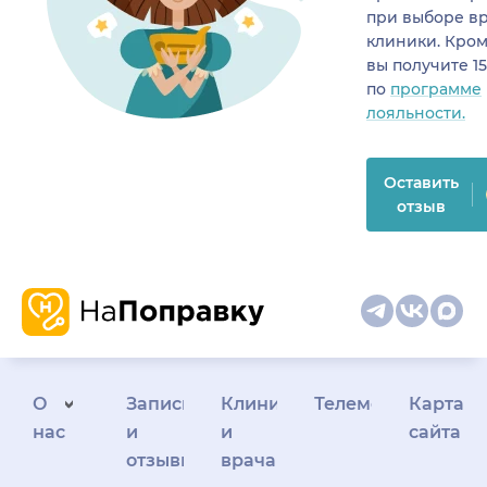
при выборе в
клиники. Кром
вы получите 1
по
программе
лояльности.
Оставить
отзыв
О
Запись
Клиникам
Телемедицина
Карта
нас
и
и
сайта
отзывы
врачам