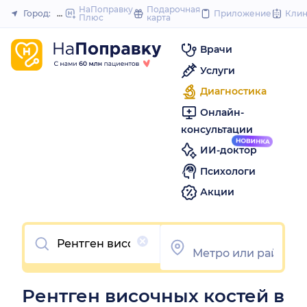
to
НаПоправку
Подарочная
Город:
Новосибирск
Приложение
Кли
Плюс
карта
Закрыть
content
Врачи
Услуги
Диагностика
Онлайн-
консультации
ИИ-доктор
Психологи
Акции
Очистить
Рентген височных костей в