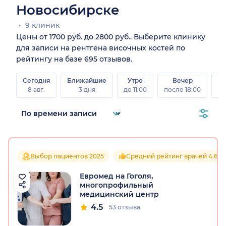
Новосибирске
9 клиник
Цены от 1700 руб. до 2800 руб.. Выберите клинику
для записи на рентгена височных костей по
рейтингу на базе 695 отзывов.
Сегодня
Ближайшие
Утро
Вечер
В
8 авг.
3 дня
до 11:00
после 18:00
8 а
Выбор пациентов 2025
Средний рейтинг врачей 4.6
Евромед на Гоголя,
многопрофильный
медицинский центр
4.5
53 отзыва