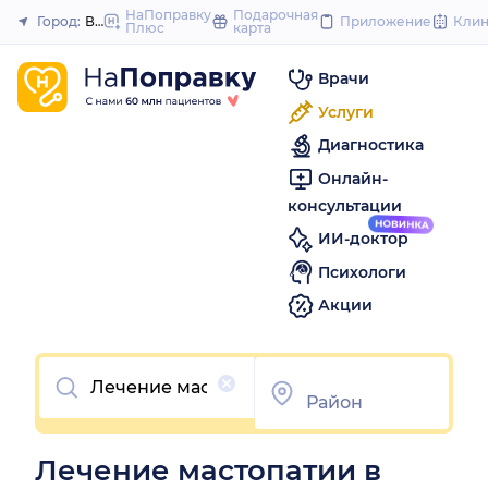
to
НаПоправку
Подарочная
Город:
Волгоград
Приложение
Кли
Плюс
карта
Закрыть
content
Врачи
Услуги
Диагностика
Онлайн-
консультации
ИИ-доктор
Психологи
Акции
Очистить
Лечение мастопатии в