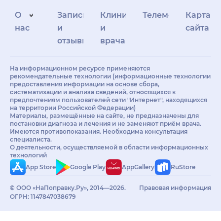
О
Запись
Клиникам
Телемедицина
Карта
нас
и
и
сайта
отзывы
врачам
На информационном ресурсе применяются
рекомендательные технологии (информационные технологии
предоставления информации на основе сбора,
систематизации и анализа сведений, относящихся к
предпочтениям пользователей сети "Интернет", находящихся
на территории Российской Федерации)
Материалы, размещённые на сайте, не предназначены для
постановки диагноза и лечения и не заменяют приём врача.
Имеются противопоказания. Необходима консультация
специалиста.
О деятельности, осуществляемой в области информационных
технологий
App Store
Google Play
AppGallery
RuStore
© ООО «НаПоправку.Ру», 2014—2026.
Правовая информация
ОГРН: 1147847038679