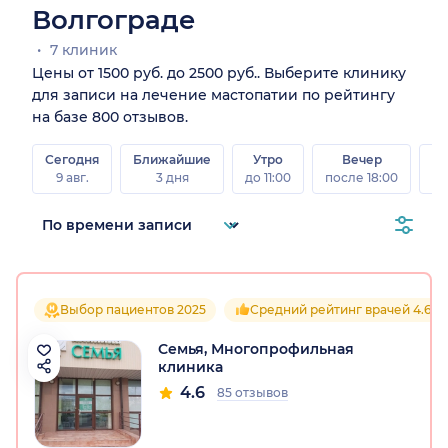
Волгограде
7 клиник
Цены от 1500 руб. до 2500 руб.. Выберите клинику
для записи на лечение мастопатии по рейтингу
на базе 800 отзывов.
Сегодня
Ближайшие
Утро
Вечер
В
9 авг.
3 дня
до 11:00
после 18:00
8 а
Выбор пациентов 2025
Средний рейтинг врачей 4.6
Семья, Многопрофильная
клиника
4.6
85 отзывов