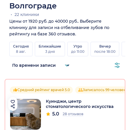
Волгограде
22 клиники
Цены от 1920 руб. до 40000 руб.. Выберите
клинику для записи на отбеливание зубов по
рейтингу на базе 360 отзывов.
Сегодня
Ближайшие
Утро
Вечер
В
8 авг.
3 дня
до 11:00
после 18:00
8 а
Средний рейтинг врачей 5.0
Записалось 99 человек
Куинджи, центр
стоматологического искусства
5.0
28 отзывов