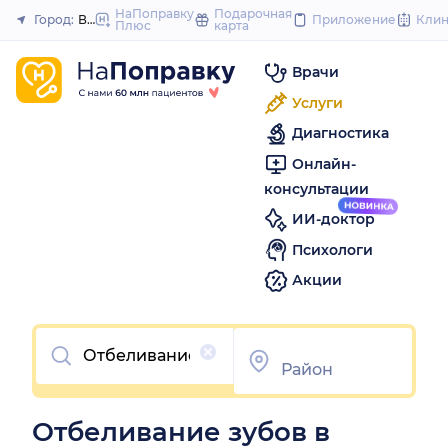
to
НаПоправку
Подарочная
Город:
Волгоград
Приложение
Кли
Плюс
карта
Закрыть
content
Врачи
Услуги
Диагностика
Онлайн-
консультации
ИИ-доктор
Психологи
Акции
Очистить
Отбеливание зубов в