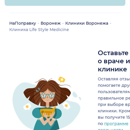
НаПоправку
Воронеж
Клиники Воронежа
Клиника Life Style Medicine
Оставьте
о враче 
клинике
Оставляя отзы
помогаете др
пользователя
правильное р
при выборе в
клиники. Кром
вы получите 1
по
программе
лояльности.