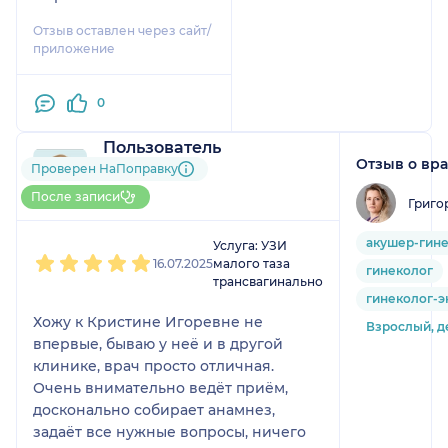
период
Отзыв оставлен через сайт/
восстановления после
приложение
операции. Было
назначено грамотное
0
лечение, которое
привело к хорошему
Пользователь
результату и
Отзыв о вр
НаПоправку
Проверен НаПоправку
самочувствию! Спасибо
2 отзыва
за Вашу
После записи
Григо
До 10 записей через НаПоправку
компетентность и
1
2
3
4
5
профессионализм, за
акушер-гин
Услуга: УЗИ
внимание и этичный
16.07.2025
малого таза
гинеколог
поход!
трансвагинально
гинеколог-э
Важно, что осмотр
Хожу к Кристине Игоревне не
проходит очень
Взрослый, д
впервые, бываю у неё и в другой
деликатно, а процедуру
клинике, врач просто отличная.
УЗИ Кристина
Очень внимательно ведёт приём,
Игоревна делает
досконально собирает анамнез,
аккуратно,
задаёт все нужные вопросы, ничего
безболезненно!