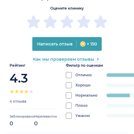
Оцените клинику
Написать отзыв
+ 150
Как мы проверяем отзывы
Рейтинг
Фильтр по оценкам
4.3
Отлично
progress:
75%
Хорошо
progress:
0%
Нормально
progress:
4 отзыва
25%
Плохо
progress:
0%
Ужасно
progress:
Заблокировано
Нерелевантно
0
0
0%