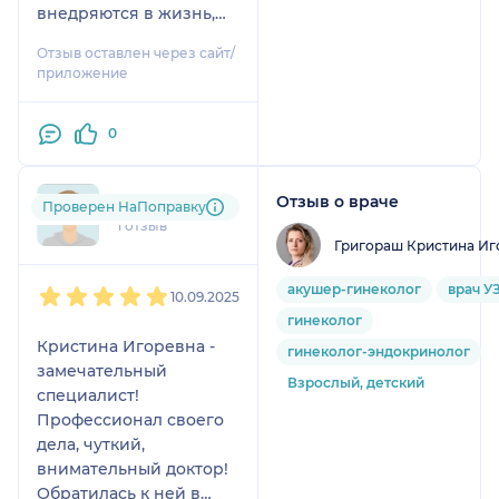
внедряются в жизнь,
самочувствие заметно
Отзыв оставлен через сайт/
улучшилось уже в
приложение
первые недели.
Рекомендую всем, кто
0
хочет заботиться о
здоровье и питании
без стресса 💚
Отзыв о враче
nat....@....ru
Проверен НаПоправку
1 отзыв
Григораш Кристина Иг
1
2
3
4
5
акушер-гинеколог
врач У
10.09.2025
гинеколог
Кристина Игоревна -
гинеколог-эндокринолог
замечательный
Взрослый, детский
специалист!
Профессионал своего
дела, чуткий,
внимательный доктор!
Обратилась к ней в