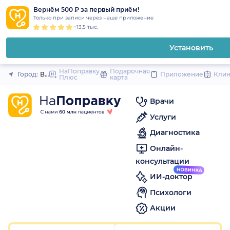
1
2
3
4
5
1
2
3
4
5
1
2
3
4
5
to
Вернём 500 ₽ за первый приём!
Закрыть
Только при записи через наше приложение
content
~13.5 тыс.
Установить
НаПоправку
Подарочная
Город:
Воронеж
Приложение
Кли
Плюс
карта
Врачи
Услуги
Диагностика
Онлайн-
консультации
ИИ-доктор
Психологи
Акции