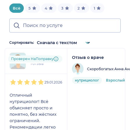
Всё
5
4
3
2
1
Сортировать:
Отзыв о враче
lyu....@....com
Проверен НаПоправку
1 отзыв
Скоробогатых Анна Ан
1
2
3
4
5
нутрициолог
Взрослый
29.01.2026
Отличный
нутрициолог! Всё
объясняет просто и
понятно, без жёстких
ограничений.
Рекомендации легко