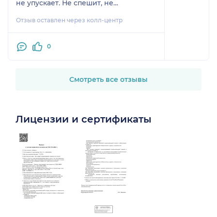
не упускает. Не спешит, не
Однозначно благодарю
ограничивает во времени, а
и рекомендую данного
Отзыв оставлен через колл-центр
действительно работает столько,
Врача!
сколько нужно. Все рекомендации
даёт подробно, спокойно, с заботой.
0
Смотреть все отзывы
Лицензии и сертификаты