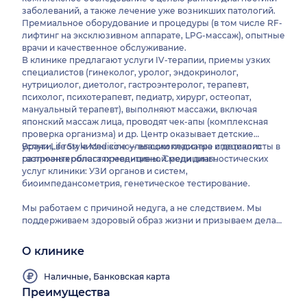
заболеваний, а также лечение уже возникших патологий.
Премиальное оборудование и процедуры (в том числе RF-
лифтинг на эксклюзивном аппарате, LPG-массаж), опытные
врачи и качественное обслуживание.
В клинике предлагают услуги IV-терапии, приемы узких
специалистов (гинеколог, уролог, эндокринолог,
нутрициолог, диетолог, гастроэнтеролог, терапевт,
психолог, психотерапевт, педиатр, хирург, остеопат,
мануальный терапевт), выполняют массажи, включая
японский массаж лица, проводят чек-апы (комплексная
проверка организма) и др. Центр оказывает детские
услуги, в том числе консультации педиатра и детского
Врачи Life Style Medicine — высококлассные специалисты в
гастроэнтеролога превентивной медицины.
различных областях медицины. Среди диагностических
услуг клиники: УЗИ органов и систем,
биоимпедансометрия, генетическое тестирование.
Мы работаем с причиной недуга, а не следствием. Мы
поддерживаем здоровый образ жизни и призываем делать
это с нами!
О клинике
Наличные, Банковская карта
Преимущества