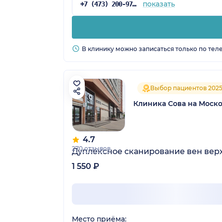
показать
+7 (473) 200-97-34
В клинику можно записаться только по тел
Выбор пациентов 202
Клиника Сова на Моск
4.7
270 отзывов
Дуплексное сканирование вен вер
1 550 ₽
Место приёма: