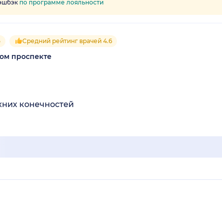
кэшбэк
по программе лояльности
5
Средний рейтинг врачей 4.6
ком проспекте
хних конечностей