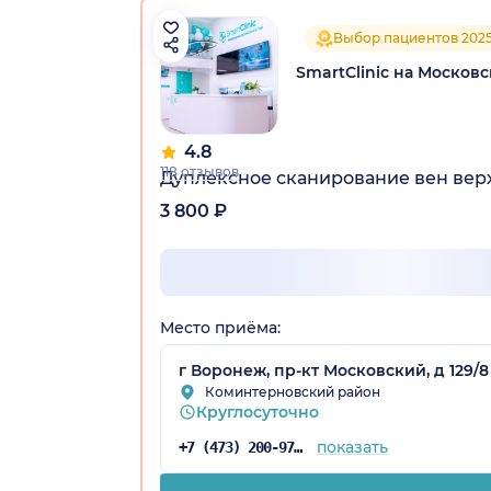
Выбор пациентов 202
SmartClinic на Москов
4.8
118 отзывов
Дуплексное сканирование вен вер
3 800 ₽
Место приёма:
г Воронеж, пр-кт Московский, д 129/8
Коминтерновский район
Круглосуточно
показать
+7 (473) 200-97-34