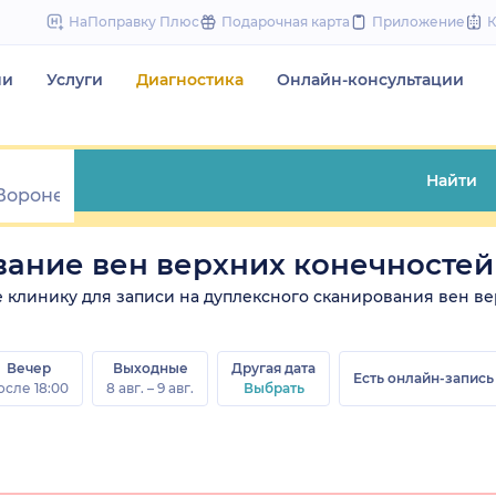
to
НаПоправку Плюс
Подарочная карта
Приложение
content
чи
Услуги
Диагностика
Онлайн-консультации
Найти
ание вен верхних конечностей
ите клинику для записи на дуплексного сканирования вен в
Вечер
Выходные
Другая дата
Есть онлайн-запись
осле 18:00
8 авг. – 9 авг.
Выбрать