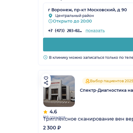
г Воронеж, пр-кт Московский, д 90
Центральный район
Открыто до 20:00
показать
+7 (473) 203-02-74
В клинику можно записаться только по тел
Выбор пациентов 202
Спектр-Диагностика н
4.6
128 отзывов
Триплексное сканирование вен ве
2 300 ₽