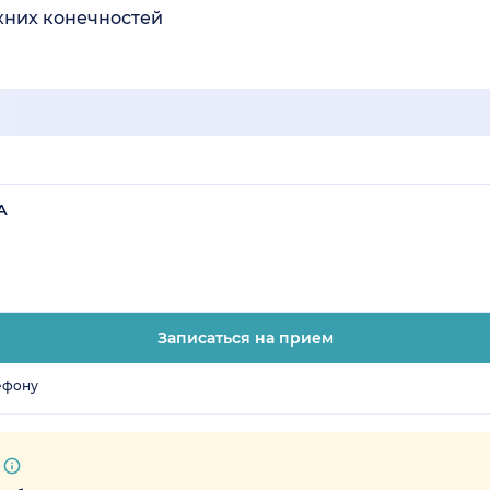
хних конечностей
А
Записаться на прием
ефону