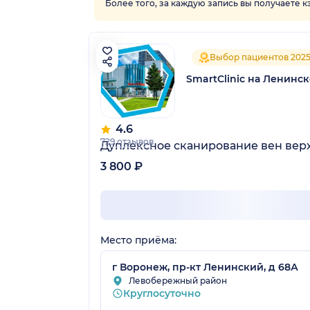
Более того, за каждую запись вы получаете 
Выбор пациентов 202
SmartClinic на Ленинс
4.6
729 отзывов
Дуплексное сканирование вен вер
3 800 ₽
Место приёма:
г Воронеж, пр-кт Ленинский, д 68А
Левобережный район
Круглосуточно