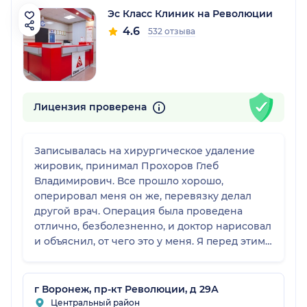
Эс Класс Клиник на Революции
4.6
532 отзыва
Лицензия проверена
Записывалась на хирургическое удаление
жировик, принимал Прохоров Глеб
Владимирович. Все прошло хорошо,
оперировал меня он же, перевязку делал
другой врач. Операция была проведена
отлично, безболезненно, и доктор нарисовал
и объяснил, от чего это у меня. Я перед этим
переболела, потом сделала прививку, и
появился жировик, я его и сама увидела, там
была черная точка. На первичном приеме
г Воронеж, пр-кт Революции, д 29А
сразу на операцию согласилась, так как у
Центральный район