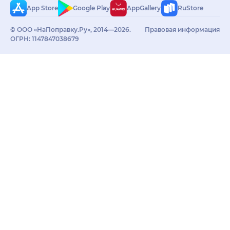
App Store
Google Play
AppGallery
RuStore
© ООО «НаПоправку.Ру», 2014—2026.
Правовая информация
ОГРН: 1147847038679