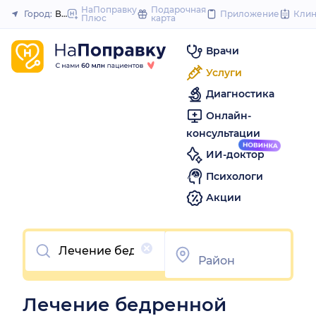
to
НаПоправку
Подарочная
Город:
Воронеж
Приложение
Кли
Плюс
карта
Закрыть
content
Врачи
Услуги
Диагностика
Онлайн-
консультации
ИИ-доктор
Психологи
Акции
Очистить
Лечение бедренной