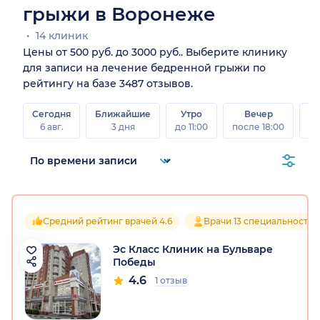
грыжи в Воронеже
14 клиник
Цены от 500 руб. до 3000 руб.. Выберите клинику
для записи на лечение бедренной грыжи по
рейтингу на базе 3487 отзывов.
Сегодня
Ближайшие
Утро
Вечер
В
6 авг.
3 дня
до 11:00
после 18:00
8 а
Средний рейтинг врачей 4.6
Врачи 13 специальностей
Эс Класс Клиник на Бульваре
Победы
4.6
1 отзыв