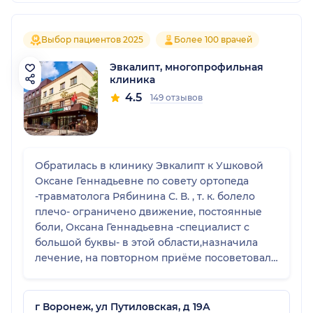
Выбор пациентов 2025
Более 100 врачей
Эвкалипт, многопрофильная
клиника
4.5
149 отзывов
Обратилась в клинику Эвкалипт к Ушковой
Оксане Геннадьевне по совету ортопеда
-травматолога Рябинина С. В. , т. к. болело
плечо- ограничено движение, постоянные
боли, Оксана Геннадьевна -специалист с
большой буквы- в этой области,назначила
лечение, на повторном приёме посоветовала
сделать Блокаду, записала на приём к врачу
-анастезиологу-реаниматологу Водолазскому
Н. Ю. -вышлушал, рассказал какие
г Воронеж, ул Путиловская, д 19А