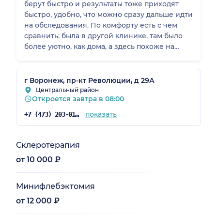
берут быстро и результаты тоже приходят
быстро, удобно, что можно сразу дальше идти
на обследования. По комфорту есть с чем
сравнить: была в другой клинике, там было
более уютно, как дома, а здесь похоже на
ощущение как в больнице, особенно в палате
после наркоза. Я была именно в палате для
отхождения от наркоза, возможно, если
г Воронеж, пр-кт Революции, д 29А
брать пребывание на день-два, там условия
Центральный район
Откроется завтра в 08:00
другие. Но при этом все чисто, убрано,
никаких претензий нет.
показать
+7 (473) 203-01-67
Склеротерапия
от 10 000 ₽
Минифлебэктомия
от 12 000 ₽