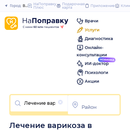
to
НаПоправку
Подарочная
Город:
Воронеж
Приложение
Кли
Плюс
карта
Закрыть
content
Врачи
Услуги
Диагностика
Онлайн-
консультации
ИИ-доктор
Психологи
Акции
Очистить
Лечение варикоза в