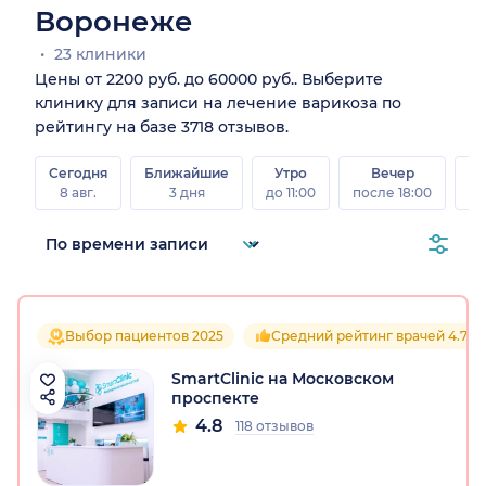
Воронеже
23 клиники
Цены от 2200 руб. до 60000 руб.. Выберите
клинику для записи на лечение варикоза по
рейтингу на базе 3718 отзывов.
Сегодня
Ближайшие
Утро
Вечер
В
8 авг.
3 дня
до 11:00
после 18:00
8 а
Выбор пациентов 2025
Средний рейтинг врачей 4.7
SmartClinic на Московском
проспекте
4.8
118 отзывов