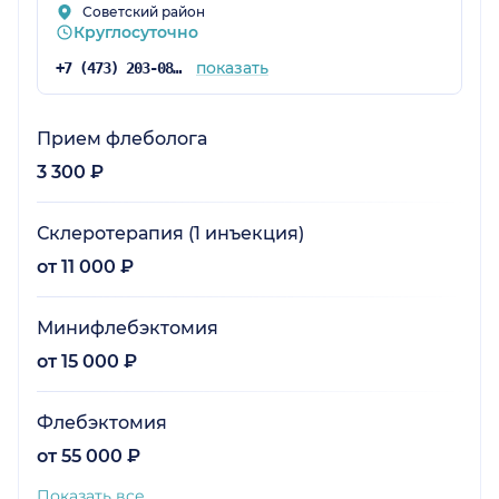
упражнения делать, очень аккуратно сделал
Советский район
Круглосуточно
Блокаду, теперь хоть боли нет, Спасибо
огромное что есть такие врачи, очень
показать
+7 (473) 203-08-53
внимательные, чуткие, к моей проблеме
отнеслись как к своей.
Прием флеболога
3 300 ₽
Склеротерапия (1 инъекция)
от 11 000 ₽
Минифлебэктомия
от 15 000 ₽
Флебэктомия
от 55 000 ₽
Показать все