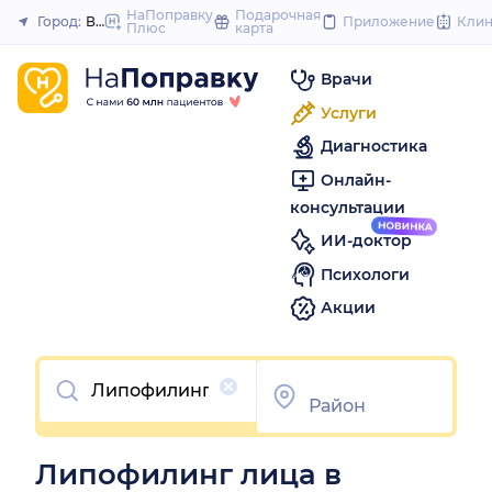
to
НаПоправку
Подарочная
Город:
Воронеж
Приложение
Кли
Плюс
карта
Закрыть
content
Врачи
Услуги
Диагностика
Онлайн-
консультации
ИИ-доктор
Психологи
Акции
Очистить
Липофилинг лица в