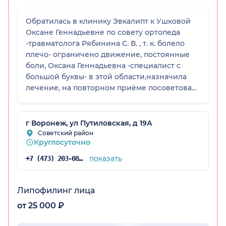
Обратилась в клинику Эвкалипт к Ушковой
Оксане Геннадьевне по совету ортопеда
-травматолога Рябинина С. В. , т. к. болело
плечо- ограничено движение, постоянные
боли, Оксана Геннадьевна -специалист с
большой буквы- в этой области,назначила
лечение, на повторном приёме посоветовала
сделать Блокаду, записала на приём к врачу
-анастезиологу-реаниматологу Водолазскому
Н. Ю. -вышлушал, рассказал какие
г Воронеж, ул Путиловская, д 19А
упражнения делать, очень аккуратно сделал
Советский район
Круглосуточно
Блокаду, теперь хоть боли нет, Спасибо
огромное что есть такие врачи, очень
показать
+7 (473) 203-08-53
внимательные, чуткие, к моей проблеме
отнеслись как к своей.
Липофилинг лица
от 25 000 ₽