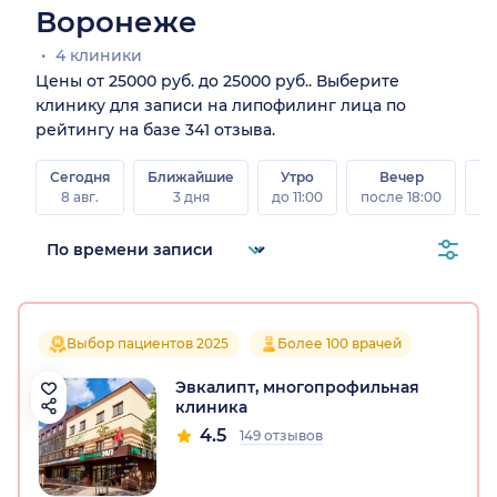
Воронеже
4 клиники
Цены от 25000 руб. до 25000 руб.. Выберите
клинику для записи на липофилинг лица по
рейтингу на базе 341 отзыва.
Сегодня
Ближайшие
Утро
Вечер
В
8 авг.
3 дня
до 11:00
после 18:00
8 а
Выбор пациентов 2025
Более 100 врачей
Эвкалипт, многопрофильная
клиника
4.5
149 отзывов