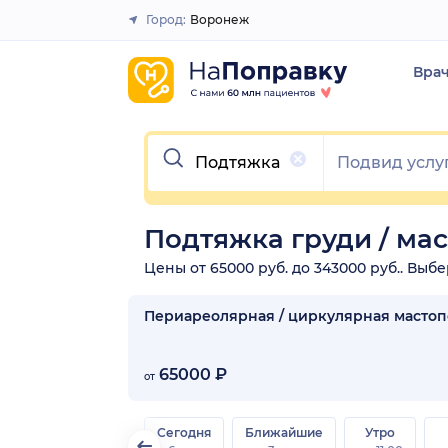
Город:
Воронеж
Закрыть
Вра
Очистить
Подтяжка груди / ма
Цены от 65000 руб. до 343000 руб.. Выб
Периареолярная / циркулярная масто
65000 ₽
от
Сегодня
Ближайшие
Утро