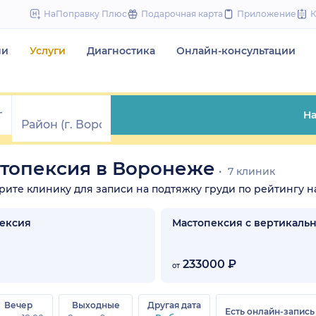
to
НаПоправку Плюс
Подарочная карта
Приложение
content
чи
Услуги
Диагностика
Онлайн-консультации
На
стопексия в Воронеже
7 клиник
ерите клинику для записи на подтяжку груди по рейтингу на
пексия
Мастопексия с вертикаль
233000 ₽
от
Вечер
Выходные
Другая дата
Есть онлайн-запись