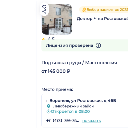
Выбор пациентов 202
Доктор Ч на Ростовско
4.5
61 отзыв
Лицензия проверена
Подтяжка груди / Мастопексия
от 145 000 ₽
Место приёма:
г Воронеж, ул Ростовская, д 46Б
Левобережный район
Откроется в 08:00
показать
+7 (473) 300-36-03