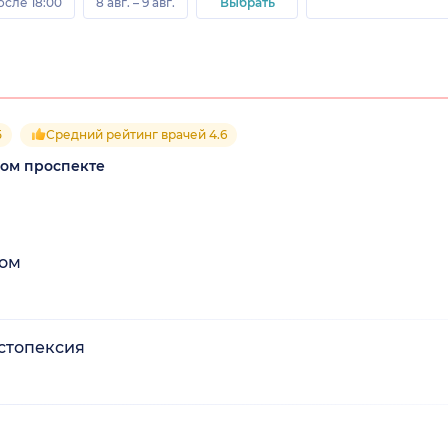
осле 18:00
8 авг. – 9 авг.
Выбрать
5
Средний рейтинг врачей 4.6
ком проспекте
цом
стопексия