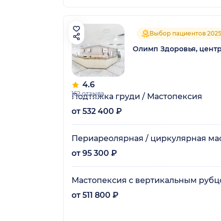
Выбор пациентов 202
Олимп Здоровья, цент
4.6
162 отзыва
Подтяжка груди / Мастопексия
от 532 400 ₽
Периареолярная / циркулярная ма
от 95 300 ₽
Мастопексия с вертикальным рубцо
от 511 800 ₽