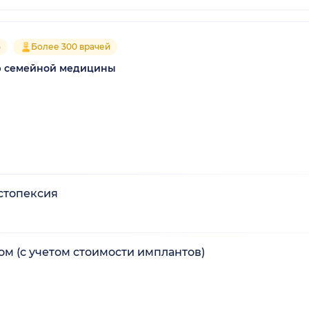
5
Более 300 врачей
р семейной медицины
стопексия
м (с учетом стоимости имплантов)