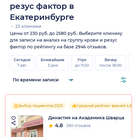
резус фактор в
Екатеринбурге
23 клиники
Цены от 230 руб. до 2580 руб.. Выберите клинику
для записи на анализ на группу крови и резус
фактор по рейтингу на базе 2946 отзывов.
Сегодня
Ближайшие
Утро
Вечер
В
7 авг.
3 дня
до 11:00
после 18:00
8 а
Выбор пациентов 2025
Средний рейтинг врачей 4.8
Династия на Академика Шварца
4.8
280 отзывов