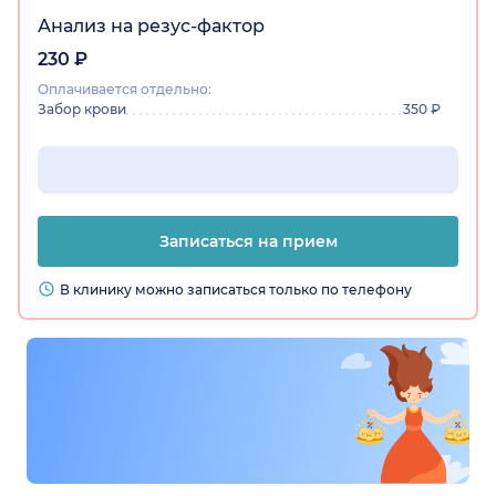
без проблем, ехали по навигатору,
Анализ на резус-фактор
сориентироваться было удобно. В целом всё
230 ₽
понравилось: чётко, грамотно, без лишней
Оплачивается отдельно:
суеты.
Забор крови
350 ₽
Записаться на прием
В клинику можно записаться только по телефону