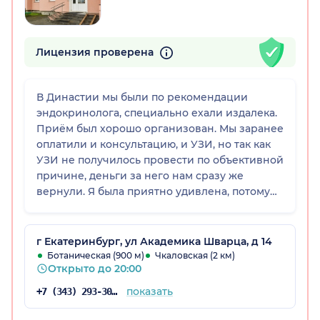
Лицензия проверена
В Династии мы были по рекомендации
эндокринолога, специально ехали издалека.
Приём был хорошо организован. Мы заранее
оплатили и консультацию, и УЗИ, но так как
УЗИ не получилось провести по объективной
причине, деньги за него нам сразу же
вернули. Я была приятно удивлена, потому
что обычно возврат на карту занимает
время, а здесь всё прошло очень быстро,
практически моментально. Доктор
г Екатеринбург, ул Академика Шварца, д 14
предлагала подождать и попробовать позже,
Ботаническая (900 м)
Чкаловская (2 км)
Открыто до 20:00
но у нас уже не было возможности, нужно
было бежать к другому врачу. Отношение со
показать
+7 (343) 293-30-81
стороны клиники и врача было очень
понимающим и корректным. Клинику нашли