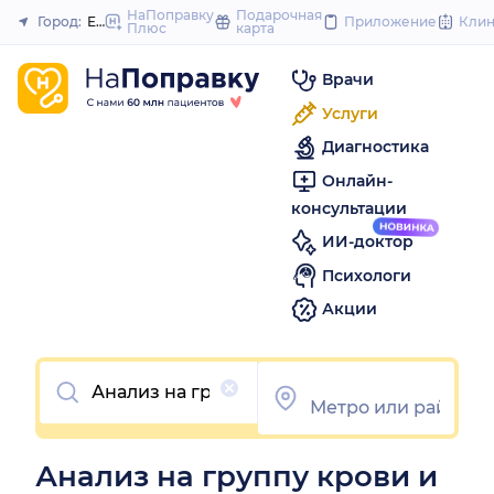
to
НаПоправку
Подарочная
Город:
Екатеринбург
Приложение
Кли
Плюс
карта
Закрыть
content
Врачи
Услуги
Диагностика
Онлайн-
консультации
ИИ-доктор
Психологи
Акции
Очистить
Анализ на группу крови и