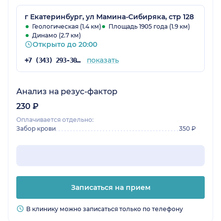
прививки всегда есть в наличии, всё
устраивает.
г Екатеринбург, ул Мамина-Сибиряка, стр 128
Геологическая (1.4 км)
Площадь 1905 года (1.9 км)
Динамо (2.7 км)
Открыто до 20:00
показать
+7 (343) 293-30-81
Анализ на резус-фактор
230 ₽
Оплачивается отдельно:
Забор крови
350 ₽
Записаться на прием
В клинику можно записаться только по телефону