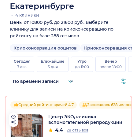
Екатеринбурге
4 клиники
Цены от 10800 руб. до 21600 руб.. Выберите
клинику для записи на криоконсервацию по
рейтингу на базе 288 отзывов.
Криоконсервация ооцитов
Криоконсервация сп
Сегодня
Ближайшие
Утро
Вечер
В
7 авг.
3 дня
до 11:00
после 18:00
8 а
Средний рейтинг врачей 4.7
Записалось 628 человек
Центр ЭКО, клиника
вспомогательной репродукции
4.4
28 отзывов