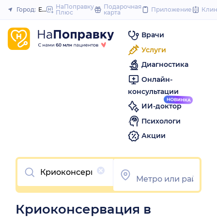
to
НаПоправку
Подарочная
Город:
Екатеринбург
Приложение
Кли
Плюс
карта
Закрыть
content
Врачи
Услуги
Диагностика
Онлайн-
консультации
ИИ-доктор
Психологи
Акции
Очистить
Криоконсервация в